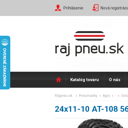
Prihlásenie
Nová registráci
Katalóg tovaru
O nás
rájpneu.sk
pneumatiky
agro
-
ost
24x11-10 AT-108 5