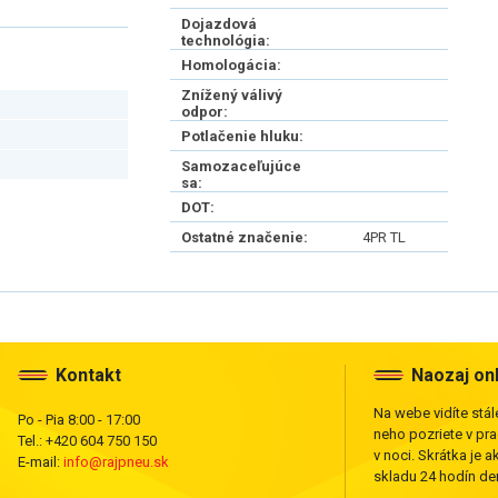
Dojazdová
technológia:
Homologácia:
Znížený válivý
odpor:
Potlačenie hluku:
Samozaceľujúce
sa:
DOT:
Ostatné značenie:
4PR TL
Kontakt
Naozaj on
Na webe vidíte stále
Po - Pia 8:00 - 17:00
neho pozriete v pr
Tel.: +420 604 750 150
v noci. Skrátka je a
E-mail:
info@rajpneu.sk
skladu 24 hodín den