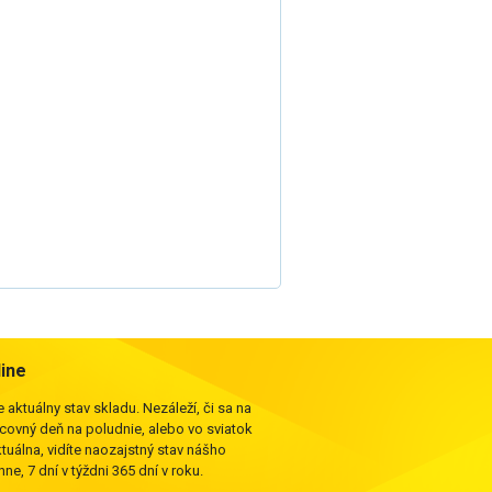
line
 aktuálny stav skladu. Nezáleží, či sa na
acovný deň na poludnie, alebo vo sviatok
ktuálna, vidíte naozajstný stav nášho
ne, 7 dní v týždni 365 dní v roku.