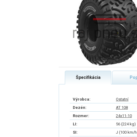
Špecifikácia
Pop
Výrobca:
Ostatní
Dezén:
AT 108
Rozmer:
24x11-10
LI:
56 (224 kg)
SI:
J (100 km/h