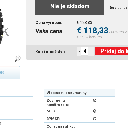
Nie je skladom
Dostupnos
Cena výrobcu:
€ 123,83
€ 118,33
Vaša cena:
/ks s DPH 2
€ 96,20 bez DPH
Pridaj do 
-
+
Kúpiť množstvo:
is
Vlastnosti pneumatiky
Zosilnená
konštrukcia:
M+S:
3PMSF:
)
Ochrana ráfika: