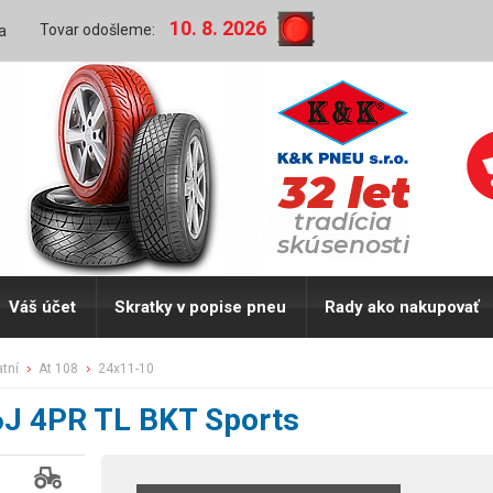
10. 8. 2026
Tovar odošleme:
a
Váš účet
Skratky v popise pneu
Rady ako nakupovať
atní
at 108
24x11-10
6J 4PR TL BKT Sports