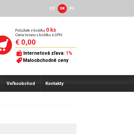
CZ
SK
PL
0 ks
Položiek v košíku
Cena tovaru v košíku s DPH:
€ 0,00
Internetová zľava:
1%
Maloobchodné ceny
Veľkoobchod
Kontakty