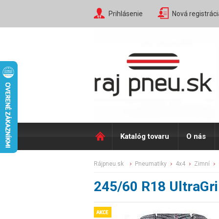
Prihlásenie
Nová registráci
Katalóg tovaru
O nás
rájpneu.sk
pneumatiky
4x4
zimní
245/60 R18 UltraG