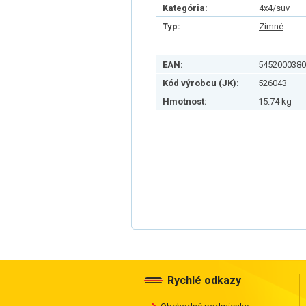
Kategória:
4x4/suv
Typ:
Zimné
EAN:
5452000380
Kód výrobcu (JK):
526043
Hmotnost:
15.74 kg
Rychlé odkazy