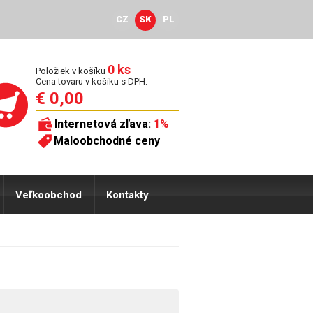
CZ
SK
PL
0 ks
Položiek v košíku
Cena tovaru v košíku s DPH:
€ 0,00
Internetová zľava:
1%
Maloobchodné ceny
Veľkoobchod
Kontakty