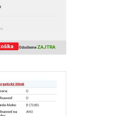
ť
:
3%
košíka
ZAJTRA
Odošleme
ergetický štítok
pora:
D
iľnavosť:
D
ieda hluku:
B (72dB)
iľnavosť na
ANO
ehu: