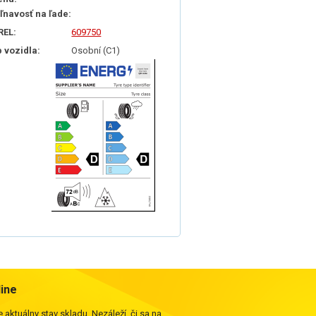
iľnavosť na ľade:
REL:
609750
p vozidla:
Osobní (C1)
line
 aktuálny stav skladu. Nezáleží, či sa na