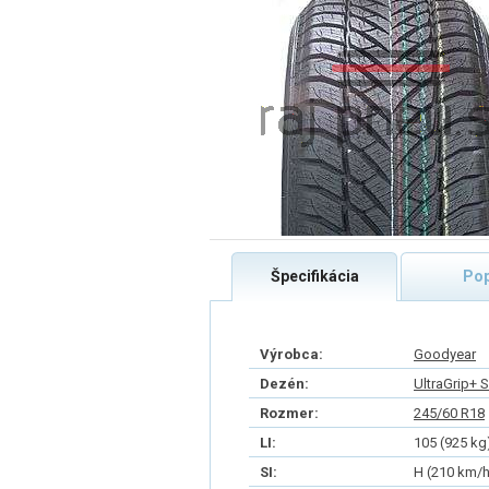
Špecifikácia
Pop
Výrobca:
Goodyear
Dezén:
UltraGrip+ 
Rozmer:
245/60 R18
LI:
105 (925 kg
SI:
H (210 km/h