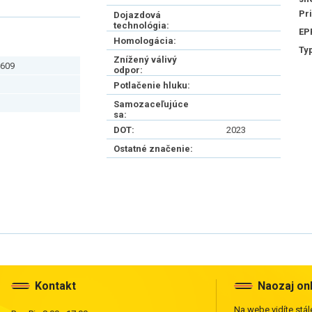
Pr
Dojazdová
technológia:
EP
Homologácia:
Ty
Znížený válivý
609
odpor:
Potlačenie hluku:
Samozaceľujúce
sa:
DOT:
2023
Ostatné značenie:
Kontakt
Naozaj on
Na webe vidíte stále