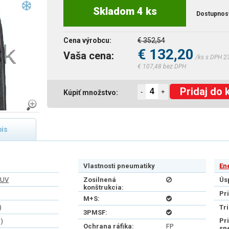
Skladom 4 ks
Dostupnos
Cena výrobcu:
€ 352,54
€ 132,20
Vaša cena:
/ks s DPH 2
€ 107,48 bez DPH
Pridaj do 
-
+
Kúpiť množstvo:
is
Vlastnosti pneumatiky
En
SUV
Zosilnená
Ús
konštrukcia:
Pr
M+S:
)
Tr
3PMSF:
Pr
)
Ochrana ráfika:
FP
sn