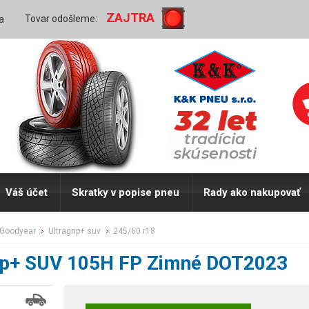
ZAJTRA
Tovar odošleme:
a
Váš účet
Skratky v popise pneu
Rady ako nakupovať
goodyear
ultragrip+ suv
245/60 r18
rip+ SUV 105H FP Zimné DOT2023