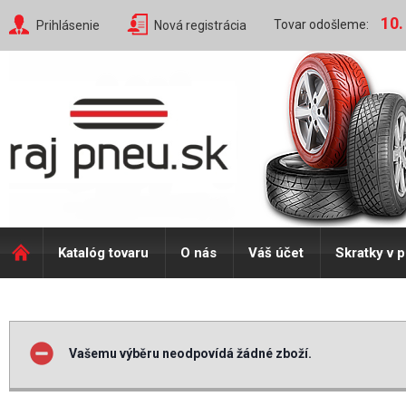
10.
Tovar odošleme:
Prihlásenie
Nová registrácia
Katalóg tovaru
O nás
Váš účet
Skratky v 
Vašemu výběru neodpovídá žádné zboží.