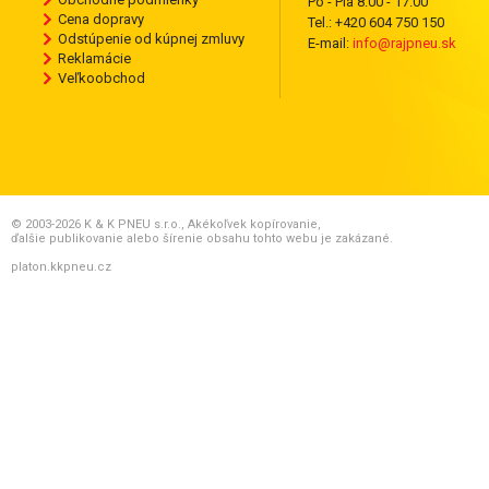
Po - Pia 8:00 - 17:00
Cena dopravy
Tel.: +420 604 750 150
Odstúpenie od kúpnej zmluvy
E-mail:
info@rajpneu.sk
Reklamácie
Veľkoobchod
© 2003-2026 K & K PNEU s.r.o., Akékoľvek kopírovanie,
ďalšie publikovanie alebo šírenie obsahu tohto webu je zakázané.
platon.kkpneu.cz