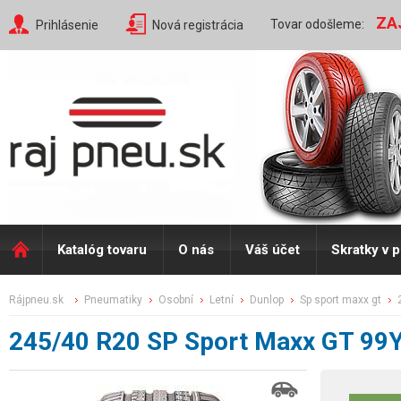
ZA
Tovar odošleme:
Prihlásenie
Nová registrácia
Katalóg tovaru
O nás
Váš účet
Skratky v 
rájpneu.sk
pneumatiky
osobní
letní
dunlop
sp sport maxx gt
245/40 R20 SP Sport Maxx GT 99