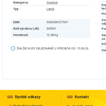
Kategória:
Osobné
Do
te
Typ:
Letné
Ho
Zn
EAN:
5452000727947
od
Kód výrobcu (JK):
545361
Po
Hmotnost:
12.48 kg
Sa
sa:
DO
ĎALŠIE KUSY OBJEDNANÉ U VÝROBCA OD: 15.06.26
Os
Rychlé odkazy
Kontakt
Obchodné podmienky