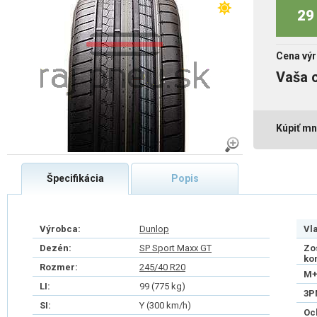
29 
Cena výr
Vaša 
Kúpiť mn
Špecifikácia
Popis
Výrobca:
Dunlop
Vl
Dezén:
SP Sport Maxx GT
Zo
ko
Rozmer:
245/40 R20
M+
LI:
99 (775 kg)
3P
SI:
Y (300 km/h)
Oc