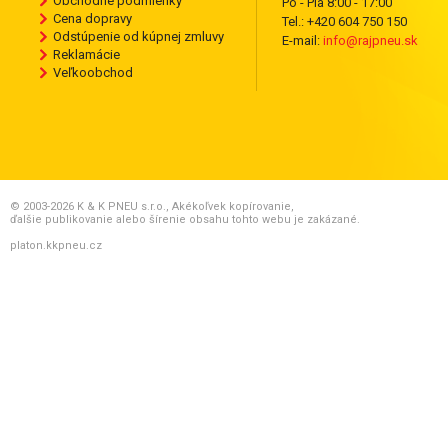
Obchodné podmienky
Po - Pia 8:00 - 17:00
Cena dopravy
Tel.: +420 604 750 150
Odstúpenie od kúpnej zmluvy
E-mail:
info@rajpneu.sk
Reklamácie
Veľkoobchod
© 2003-2026 K & K PNEU s.r.o., Akékoľvek kopírovanie,
ďalšie publikovanie alebo šírenie obsahu tohto webu je zakázané.
platon.kkpneu.cz