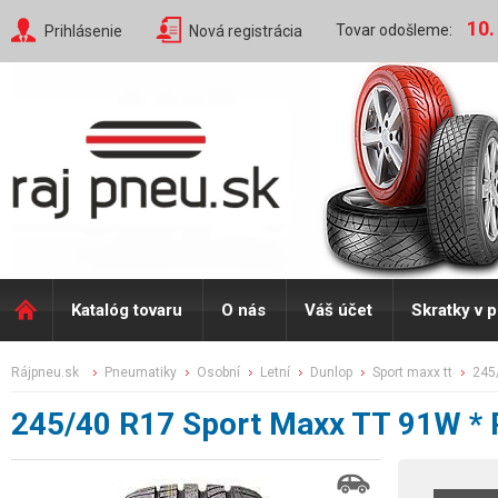
10.
Tovar odošleme:
Prihlásenie
Nová registrácia
Katalóg tovaru
O nás
Váš účet
Skratky v 
rájpneu.sk
pneumatiky
osobní
letní
dunlop
sport maxx tt
24
245/40 R17 Sport Maxx TT 91W *