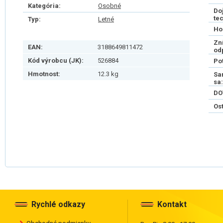
Kategória:
Osobné
Do
te
Typ:
Letné
Ho
Zn
EAN:
3188649811472
od
Kód výrobcu (JK):
526884
Po
Hmotnost:
12.3 kg
Sa
sa:
DO
Os
Rychlé odkazy
Kontakt