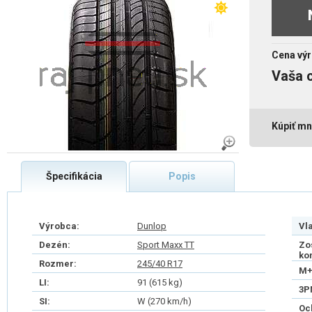
Cena výr
Vaša 
Kúpiť mn
Špecifikácia
Popis
Výrobca:
Dunlop
Vl
Dezén:
Sport Maxx TT
Zo
ko
Rozmer:
245/40 R17
M+
LI:
91 (615 kg)
3P
SI:
W (270 km/h)
Oc