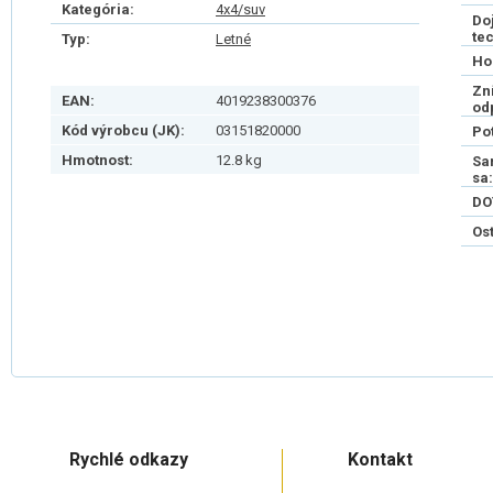
Kategória:
4x4/suv
Do
te
Typ:
Letné
Ho
Zn
EAN:
4019238300376
od
Kód výrobcu (JK):
03151820000
Po
Hmotnost:
12.8 kg
Sa
sa:
DO
Os
Rychlé odkazy
Kontakt