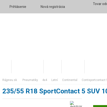
Tovar od
Prihlásenie
Nová registrácia
Katalóg tovaru
O nás
Váš účet
Skratky v 
rájpneu.sk
pneumatiky
4x4
letní
continental
contisportcontact 
235/55 R18 SportContact 5 SUV 1