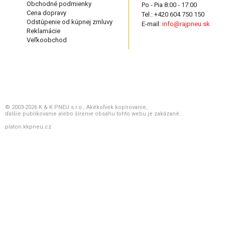
Obchodné podmienky
Po - Pia 8:00 - 17:00
Cena dopravy
Tel.: +420 604 750 150
Odstúpenie od kúpnej zmluvy
E-mail:
info@rajpneu.sk
Reklamácie
Veľkoobchod
© 2003-2026 K & K PNEU s.r.o., Akékoľvek kopírovanie,
ďalšie publikovanie alebo šírenie obsahu tohto webu je zakázané.
platon.kkpneu.cz