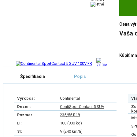
Cena výr
Vaša 
Kúpiť mn
Špecifikácia
Popis
Výrobca:
Continental
Vl
Dezén:
ContiSportContact 5 SUV
Zo
ko
Rozmer:
235/55 R18
M+
LI:
100 (800 kg)
3P
SI:
V (240 km/h)
Oc