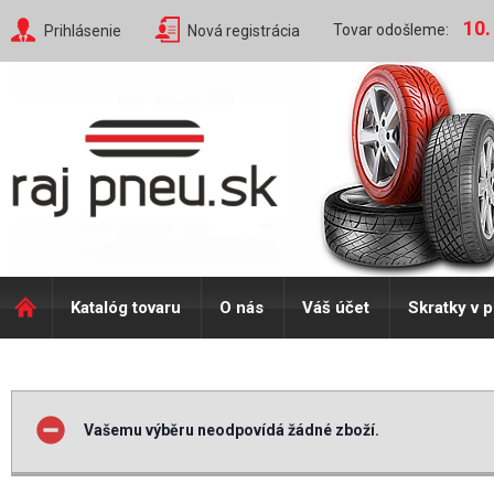
10.
Tovar odošleme:
Prihlásenie
Nová registrácia
Katalóg tovaru
O nás
Váš účet
Skratky v 
Vašemu výběru neodpovídá žádné zboží.