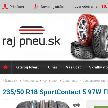
10.
Tovar odošleme:
Prihlásenie
Nová registrácia
Katalóg tovaru
O nás
Váš účet
Skratky v 
rájpneu.sk
pneumatiky
4x4
letní
continental
contisportcontact 
235/50 R18 SportContact 5 97W 