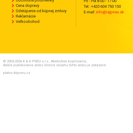
Obchodné podmienky
Po - Pia 8:00 - 17:00
Cena dopravy
Tel.: +420 604 750 150
Odstúpenie od kúpnej zmluvy
E-mail:
info@rajpneu.sk
Reklamácie
Veľkoobchod
© 2003-2026 K & K PNEU s.r.o., Akékoľvek kopírovanie,
ďalšie publikovanie alebo šírenie obsahu tohto webu je zakázané.
platon.kkpneu.cz