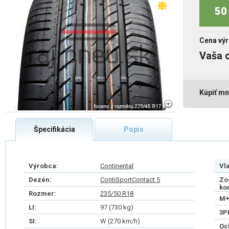
50 
Cena výr
Vaša 
Kúpiť mn
Špecifikácia
Popis
Výrobca:
Continental
Vl
Dezén:
ContiSportContact 5
Zo
ko
Rozmer:
235/50 R18
M+
LI:
97 (730 kg)
3P
SI:
W (270 km/h)
Oc