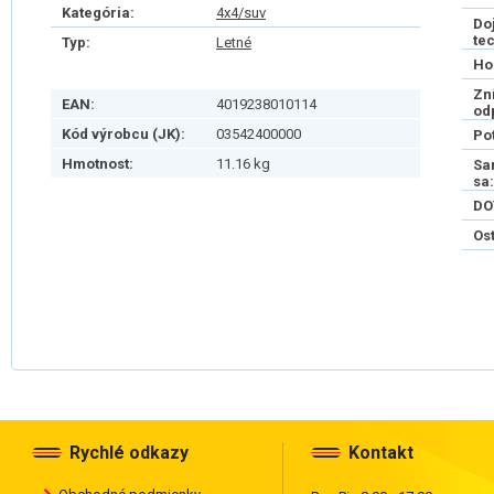
Kategória:
4x4/suv
Do
te
Typ:
Letné
Ho
Zn
EAN:
4019238010114
od
Kód výrobcu (JK):
03542400000
Po
Hmotnost:
11.16 kg
Sa
sa:
DO
Os
Rychlé odkazy
Kontakt