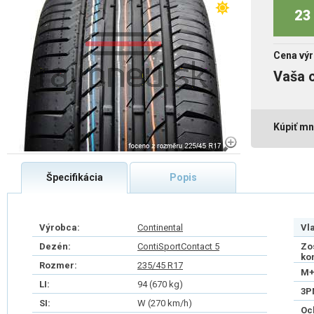
23 
Cena výr
Vaša 
Kúpiť mn
Špecifikácia
Popis
Výrobca:
Continental
Vl
Dezén:
ContiSportContact 5
Zo
ko
Rozmer:
235/45 R17
M+
LI:
94 (670 kg)
3P
SI:
W (270 km/h)
Oc