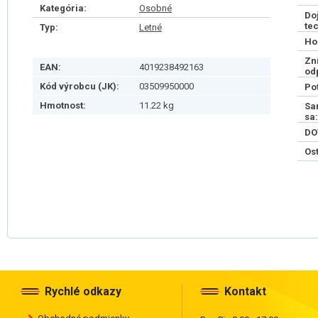
Kategória:
Osobné
Do
te
Typ:
Letné
Ho
Zn
EAN:
4019238492163
od
Kód výrobcu (JK):
03509950000
Po
Hmotnost:
11.22 kg
Sa
sa:
DO
Os
Rychlé odkazy
Kontakt