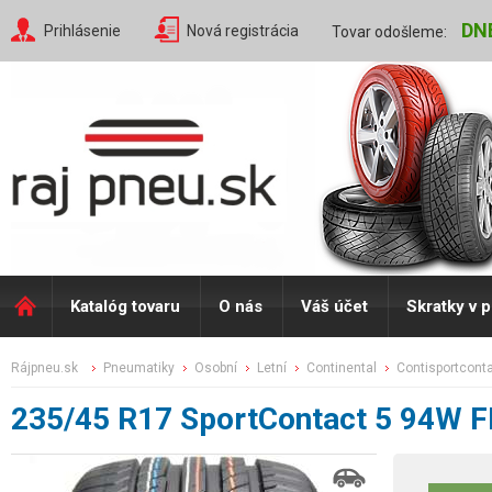
DN
Prihlásenie
Nová registrácia
Tovar odošleme:
Katalóg tovaru
O nás
Váš účet
Skratky v 
rájpneu.sk
pneumatiky
osobní
letní
continental
contisportcont
235/45 R17 SportContact 5 94W F