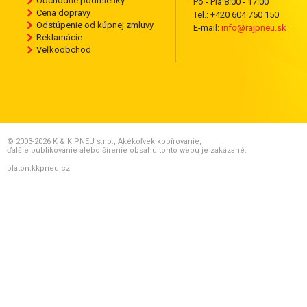
Obchodné podmienky
Po - Pia 8:00 - 17:00
Cena dopravy
Tel.: +420 604 750 150
Odstúpenie od kúpnej zmluvy
E-mail:
info@rajpneu.sk
Reklamácie
Veľkoobchod
© 2003-2026 K & K PNEU s.r.o., Akékoľvek kopírovanie,
ďalšie publikovanie alebo šírenie obsahu tohto webu je zakázané.
platon.kkpneu.cz