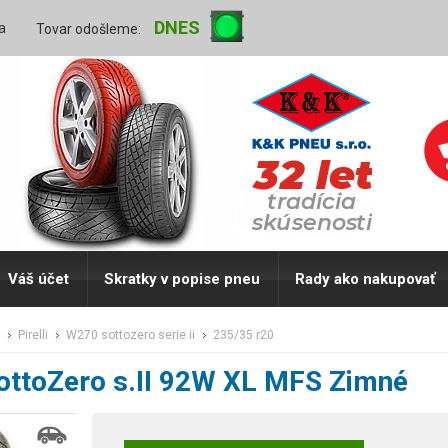
DNES
a
Tovar odošleme:
Váš účet
Skratky v popise pneu
Rady ako nakupovať
pirelli
w270 sottozero serie ii
235/35 r20
ttoZero s.II 92W XL MFS Zimné