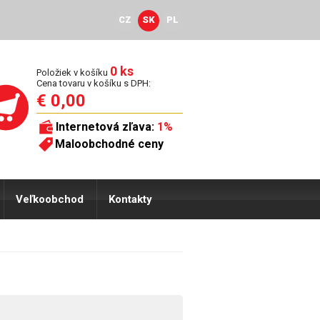
CZ
SK
PL
0 ks
Položiek v košíku
Cena tovaru v košíku s DPH:
€ 0,00
Internetová zľava:
1%
Maloobchodné ceny
Veľkoobchod
Kontakty