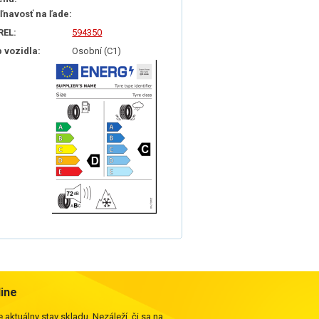
iľnavosť na ľade:
REL:
594350
p vozidla:
Osobní (C1)
line
 aktuálny stav skladu. Nezáleží, či sa na