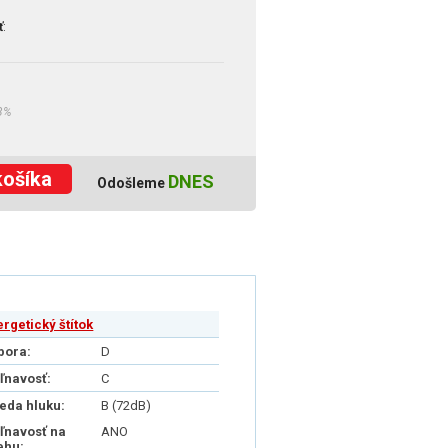
ť
:
3%
košíka
DNES
Odošleme
ergetický štítok
pora:
D
iľnavosť:
C
ieda hluku:
B (72dB)
iľnavosť na
ANO
ehu: