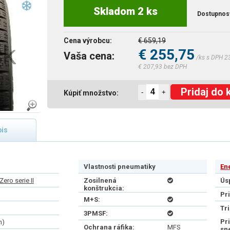
Skladom 2 ks
Dostupnos
Cena výrobcu:
€ 659,19
€ 255,75
Vaša cena:
/ks s DPH 2
€ 207,93 bez DPH
Pridaj do 
-
+
Kúpiť množstvo:
is
Vlastnosti pneumatiky
En
ero serie II
Zosilnená
Ús
konštrukcia:
Pr
M+S:
Tr
3PMSF:
Pr
h)
Ochrana ráfika:
MFS
sn