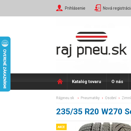
Prihlásenie
Nová registráci
Katalóg tovaru
O nás
rájpneu.sk
pneumatiky
osobní
zimní
235/35 R20 W270 So