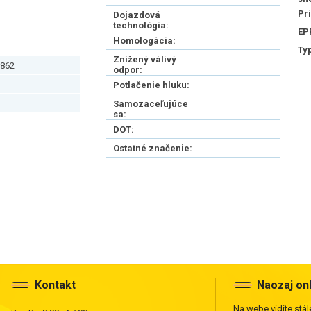
Pr
Dojazdová
technológia:
EP
Homologácia:
Ty
Znížený válivý
862
odpor:
Potlačenie hluku:
Samozaceľujúce
sa:
DOT:
Ostatné značenie:
Kontakt
Naozaj on
Na webe vidíte stále