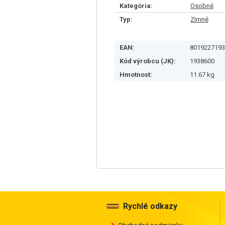
Kategória:
Osobné
Typ:
Zimné
EAN:
8019227193
Kód výrobcu (JK):
1938600
Hmotnost:
11.67 kg
Rychlé odkazy