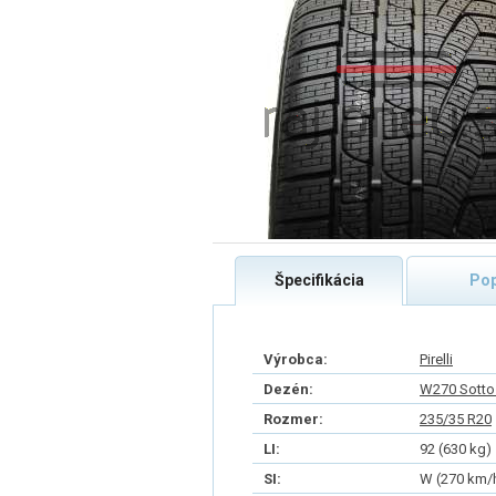
Špecifikácia
Pop
Výrobca:
Pirelli
Dezén:
W270 SottoZ
Rozmer:
235/35 R20
LI:
92 (630 kg)
SI:
W (270 km/