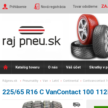
ZA
Tovar odošleme:
Prihlásenie
Nová registrácia
Katalóg tovaru
O nás
Váš účet
Skratky v 
rájpneu.sk
pneumatiky
van
letní
continental
contivancontact 
225/65 R16 C VanContact 100 11