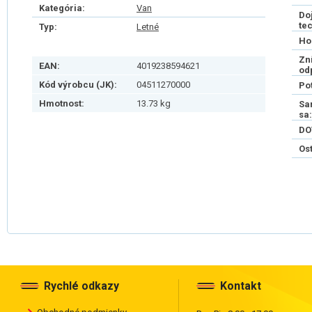
Kategória:
Van
Do
te
Typ:
Letné
Ho
Zn
EAN:
4019238594621
od
Kód výrobcu (JK):
04511270000
Po
Hmotnost:
13.73 kg
Sa
sa:
DO
Os
Rychlé odkazy
Kontakt