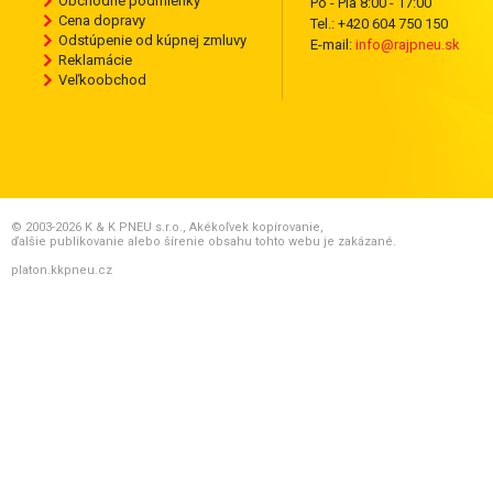
Obchodné podmienky
Po - Pia 8:00 - 17:00
Cena dopravy
Tel.: +420 604 750 150
Odstúpenie od kúpnej zmluvy
E-mail:
info@rajpneu.sk
Reklamácie
Veľkoobchod
© 2003-2026 K & K PNEU s.r.o., Akékoľvek kopírovanie,
ďalšie publikovanie alebo šírenie obsahu tohto webu je zakázané.
platon.kkpneu.cz