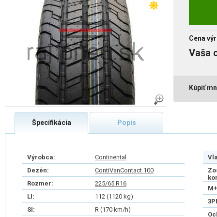
Cena výr
Vaša 
Kúpiť mn
Špecifikácia
Popis
Výrobca:
Continental
Vl
Dezén:
ContiVanContact 100
Zo
ko
Rozmer:
225/65 R16
M+
LI:
112 (1120 kg)
3P
SI:
R (170 km/h)
Oc