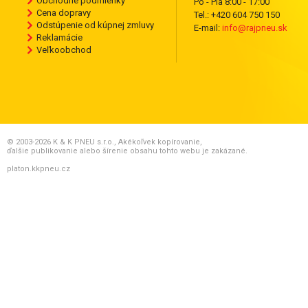
Obchodné podmienky
Po - Pia 8:00 - 17:00
Cena dopravy
Tel.: +420 604 750 150
Odstúpenie od kúpnej zmluvy
E-mail:
info@rajpneu.sk
Reklamácie
Veľkoobchod
© 2003-2026 K & K PNEU s.r.o., Akékoľvek kopírovanie,
ďalšie publikovanie alebo šírenie obsahu tohto webu je zakázané.
platon.kkpneu.cz