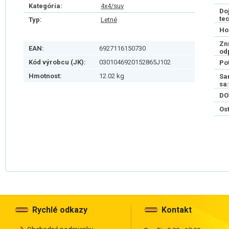
Kategória:
4x4/suv
Do
te
Typ:
Letné
Ho
Zn
EAN:
6927116150730
od
Kód výrobcu (JK):
0301046920152865J102
Po
Hmotnost:
12.02 kg
Sa
sa:
DO
Os
Rychlé odkazy
Kontakt