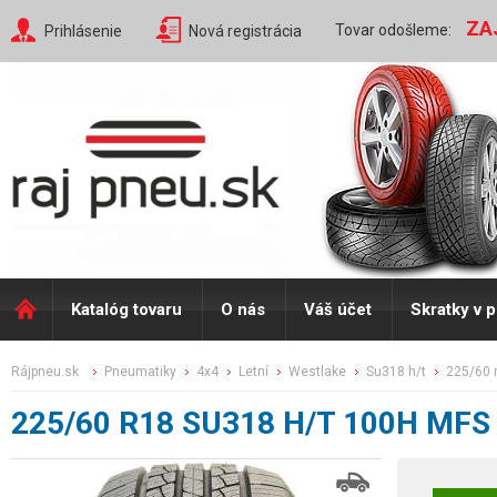
ZA
Tovar odošleme:
Prihlásenie
Nová registrácia
Katalóg tovaru
O nás
Váš účet
Skratky v 
rájpneu.sk
pneumatiky
4x4
letní
westlake
su318 h/t
225/60 
225/60 R18 SU318 H/T 100H MFS