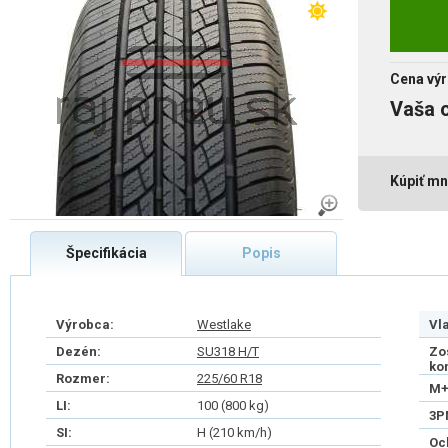
Cena výr
Vaša 
Kúpiť mn
Špecifikácia
Popis
Výrobca:
Westlake
Vl
Dezén:
SU318 H/T
Zo
ko
Rozmer:
225/60 R18
M+
LI:
100 (800 kg)
3P
SI:
H (210 km/h)
Oc