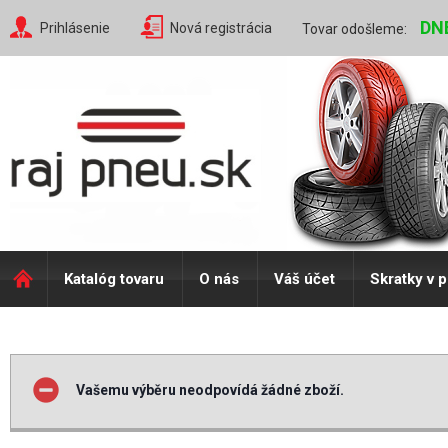
DN
Prihlásenie
Nová registrácia
Tovar odošleme:
Katalóg tovaru
O nás
Váš účet
Skratky v 
Vašemu výběru neodpovídá žádné zboží.