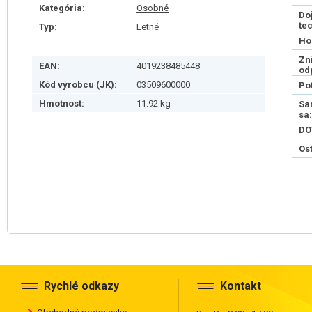
Kategória:
Osobné
Do
te
Typ:
Letné
Ho
Zn
EAN:
4019238485448
od
Kód výrobcu (JK):
03509600000
Po
Hmotnost:
11.92 kg
Sa
sa:
DO
Os
Rychlé odkazy
Kontakt