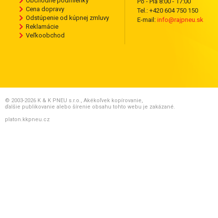
Obchodné podmienky
Po - Pia 8:00 - 17:00
Cena dopravy
Tel.: +420 604 750 150
Odstúpenie od kúpnej zmluvy
E-mail:
info@rajpneu.sk
Reklamácie
Veľkoobchod
© 2003-2026 K & K PNEU s.r.o., Akékoľvek kopírovanie,
ďalšie publikovanie alebo šírenie obsahu tohto webu je zakázané.
platon.kkpneu.cz