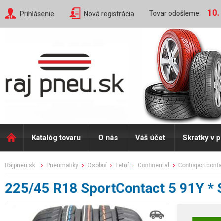
10.
Tovar odošleme:
Prihlásenie
Nová registrácia
Katalóg tovaru
O nás
Váš účet
Skratky v 
rájpneu.sk
pneumatiky
osobní
letní
continental
contisportcont
225/45 R18 SportContact 5 91Y *