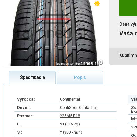
Cena výr
Vaša 
Kúpiť mn
Špecifikácia
Popis
Výrobca:
Continental
Vl
Dezén:
ContiSportContact 5
Zo
ko
Rozmer:
225/45 R18
M+
LI:
91 (615 kg)
3P
SI:
Y (300 km/h)
Oc