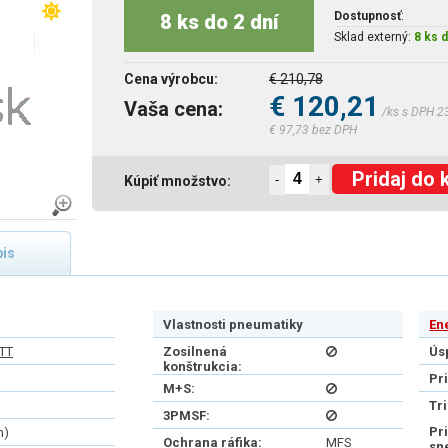
Dostupnosť
:
8 ks do 2 dní
Sklad externý:
8 ks d
Cena výrobcu:
€ 210,78
€ 120,21
Vaša cena:
/ks s DPH 2
€ 97,73 bez DPH
Pridaj do 
-
+
Kúpiť množstvo:
is
Vlastnosti pneumatiky
En
 TT
Zosilnená
Ús
konštrukcia:
Pr
M+S:
Tr
3PMSF:
Pr
h)
Ochrana ráfika:
MFS
sn