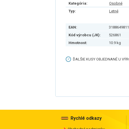
Kategória:
Osobné
Typ:
Letné
EAN:
3188649811
Kód výrobcu (JK):
526861
Hmotnost:
10.9 kg
ĎALŠIE KUSY OBJEDNANÉ U VÝRO
Rychlé odkazy