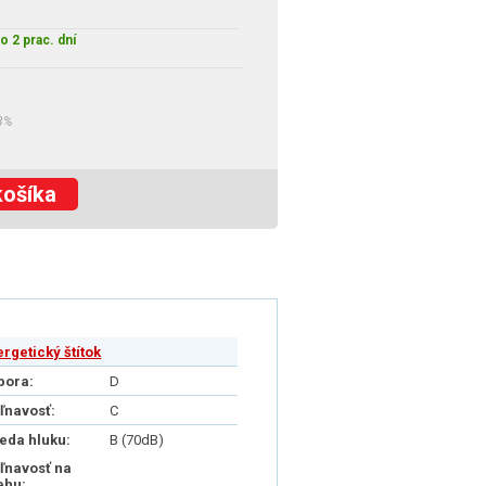
o 2 prac. dní
3%
košíka
ergetický štítok
pora:
D
iľnavosť:
C
ieda hluku:
B (70dB)
iľnavosť na
ehu: