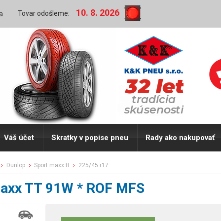
10. 8. 2026
Tovar odošleme:
a
Váš účet
Skratky v popise pneu
Rady ako nakupovať
dunlop
sport maxx tt
225/45 r17
Maxx TT 91W * ROF MFS