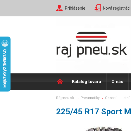
Prihlásenie
Nová registráci
Katalóg tovaru
O nás
rájpneu.sk
pneumatiky
osobní
letní
225/45 R17 Sport 