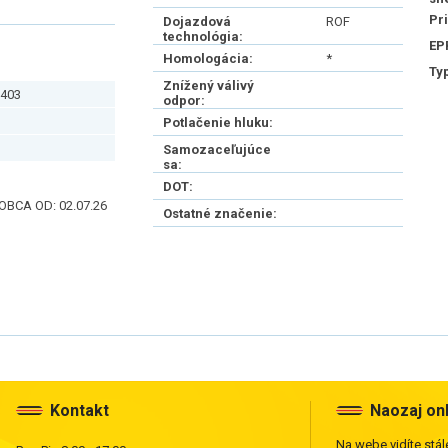
Pr
Dojazdová
ROF
technológia:
EP
Homologácia:
*
Ty
Znížený válivý
403
odpor:
Potlačenie hluku:
Samozaceľujúce
sa:
DOT:
BCA OD: 02.07.26
Ostatné značenie:
Kontakt
Naozaj on
Na webe vidíte stále