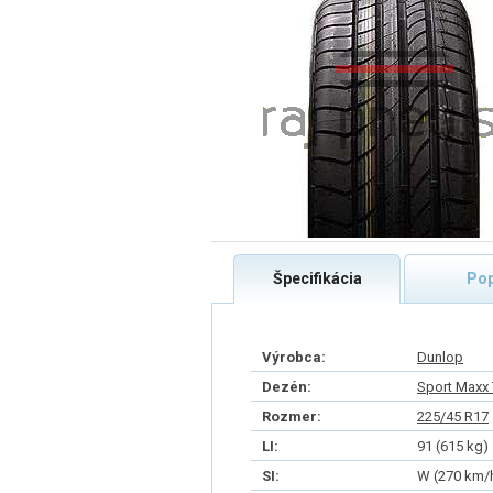
Špecifikácia
Pop
Výrobca:
Dunlop
Dezén:
Sport Maxx
Rozmer:
225/45 R17
LI:
91 (615 kg)
SI:
W (270 km/