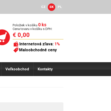
CZ
SK
PL
0 ks
Položiek v košíku
Cena tovaru v košíku s DPH:
€ 0,00
Internetová zľava:
1%
Maloobchodné ceny
Veľkoobchod
Kontakty