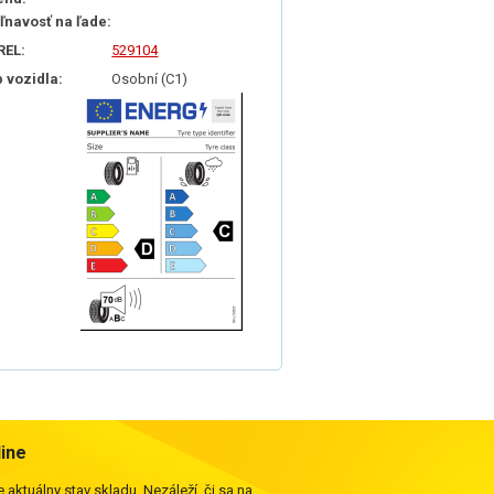
iľnavosť na ľade:
REL:
529104
p vozidla:
Osobní (C1)
line
 aktuálny stav skladu. Nezáleží, či sa na