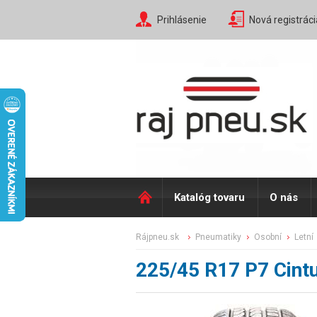
Prihlásenie
Nová registráci
Katalóg tovaru
O nás
rájpneu.sk
pneumatiky
osobní
letní
225/45 R17 P7 Cint