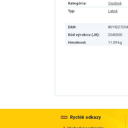
Kategória:
Osobné
Typ:
Letné
EAN:
8019227204
Kód výrobcu (JK):
2040300
Hmotnost:
11.09 kg
Rychlé odkazy