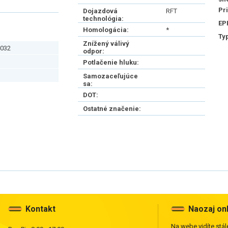
Pr
Dojazdová
RFT
technológia:
EP
Homologácia:
*
Ty
Znížený válivý
032
odpor:
Potlačenie hluku:
Samozaceľujúce
sa:
DOT:
Ostatné značenie:
Kontakt
Naozaj on
Na webe vidíte stále