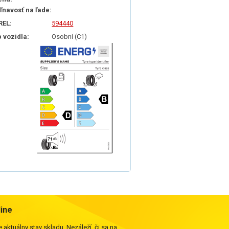
iľnavosť na ľade:
REL:
594440
p vozidla:
Osobní (C1)
line
 aktuálny stav skladu. Nezáleží, či sa na