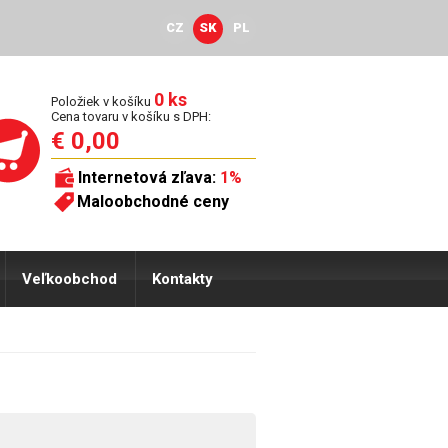
CZ
SK
PL
0 ks
Položiek v košíku
Cena tovaru v košíku s DPH:
€ 0,00
Internetová zľava:
1%
Maloobchodné ceny
Veľkoobchod
Kontakty