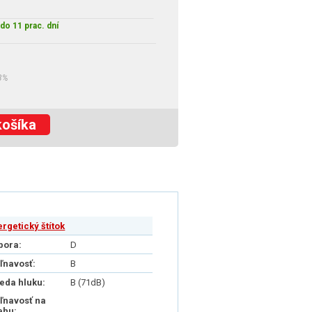
do 11 prac. dní
3%
košíka
ergetický štítok
pora:
D
iľnavosť:
B
ieda hluku:
B (71dB)
iľnavosť na
ehu: