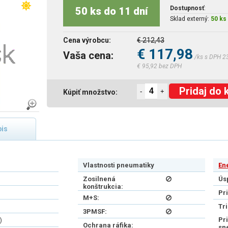
Dostupnosť
:
50 ks do 11 dní
Sklad externý:
50 ks 
Cena výrobcu:
€ 212,43
€ 117,98
Vaša cena:
/ks s DPH 2
€ 95,92 bez DPH
Pridaj do 
-
+
Kúpiť množstvo:
is
Vlastnosti pneumatiky
En
Zosilnená
Ús
konštrukcia:
Pr
M+S:
Tr
3PMSF:
Pr
)
Ochrana ráfika:
sn