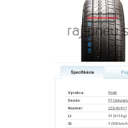
Špecifikácia
Pop
Výrobca:
Pirelli
Dezén:
P7 Cinturato
Rozmer:
225/45 R17
LI:
91 (615 kg)
SI:
Y (300 km/h