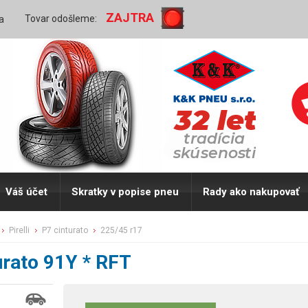
ZAJTRA
Tovar odošleme:
a
Váš účet
Skratky v popise pneu
Rady ako nakupovať
pirelli
p7 cinturato
225/45 r17
urato 91Y * RFT