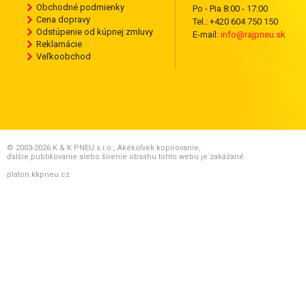
Obchodné podmienky
Po - Pia 8:00 - 17:00
Cena dopravy
Tel.: +420 604 750 150
Odstúpenie od kúpnej zmluvy
E-mail:
info@rajpneu.sk
Reklamácie
Veľkoobchod
© 2003-2026 K & K PNEU s.r.o., Akékoľvek kopírovanie,
ďalšie publikovanie alebo šírenie obsahu tohto webu je zakázané.
platon.kkpneu.cz