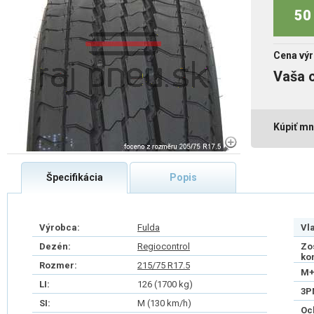
50 
Cena výr
Vaša 
Kúpiť mn
Špecifikácia
Popis
Výrobca:
Fulda
Vl
Dezén:
Regiocontrol
Zo
ko
Rozmer:
215/75 R17.5
M+
LI:
126 (1700 kg)
3P
SI:
M (130 km/h)
Oc