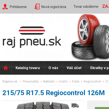
ZA
Tovar odošleme:
Prihlásenie
Nová registrácia
Katalóg tovaru
O nás
Váš účet
Skratky v 
rájpneu.sk
pneumatiky
nákladní
vodící
fulda
regiocontrol
2
215/75 R17.5 Regiocontrol 126M