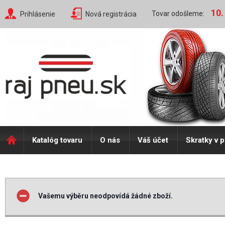
10.
Tovar odošleme:
Prihlásenie
Nová registrácia
Katalóg tovaru
O nás
Váš účet
Skratky v 
Vašemu výběru neodpovídá žádné zboží.