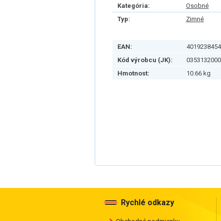
Kategória:
Osobné
Typ:
Zimné
EAN:
4019238454
Kód výrobcu (JK):
0353132000
Hmotnost:
10.66 kg
Rychlé odkazy