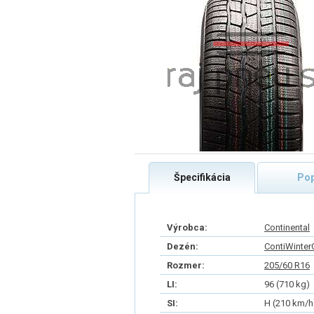
Špecifikácia
Pop
Výrobca:
Continental
Dezén:
ContiWinter
Rozmer:
205/60 R16
LI:
96 (710 kg)
SI:
H (210 km/h