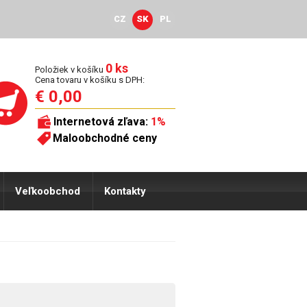
CZ
SK
PL
0 ks
Položiek v košíku
Cena tovaru v košíku s DPH:
€ 0,00
Internetová zľava:
1%
Maloobchodné ceny
Veľkoobchod
Kontakty