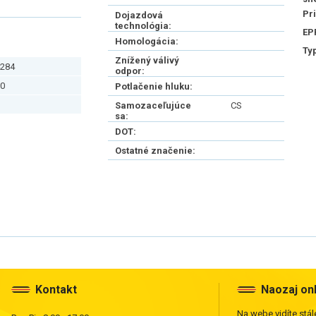
Pr
Dojazdová
technológia:
EP
Homologácia:
Ty
Znížený válivý
284
odpor:
0
Potlačenie hluku:
Samozaceľujúce
CS
sa:
DOT:
Ostatné značenie:
Kontakt
Naozaj on
Na webe vidíte stále