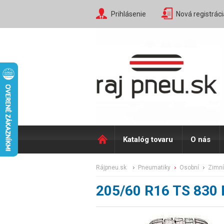
Prihlásenie
Nová registráci
Katalóg tovaru
O nás
rájpneu.sk
pneumatiky
osobní
zimní
205/60 R16 TS 830 