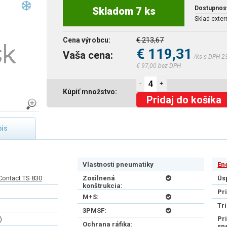
Dostupnos
Skladom 7 ks
Sklad exter
Cena výrobcu:
€ 213,67
€ 119,31
Vaša cena:
/ks s DPH 2
€ 97,00 bez DPH
-
+
Kúpiť množstvo:
Pridaj do košíka
is
Vlastnosti pneumatiky
En
Contact TS 830
Zosilnená
Ús
konštrukcia:
Pr
M+S:
Tr
3PMSF:
Pr
)
Ochrana ráfika:
sn