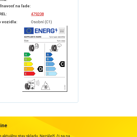
iľnavosť na ľade:
REL:
479208
p vozidla:
Osobní (C1)
line
 aktuálny stav skladu. Nezáleží, či sa na