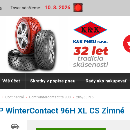
10. 8. 2026
Tovar odošleme:
a
Váš účet
Skratky v popise pneu
Rady ako nakupovať
continental
contiwintercontact ts 830
205/60 r16
P WinterContact 96H XL CS Zimné