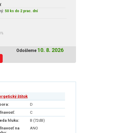
ť
:
ný:
50 ks do 2 prac. dní
3%
10. 8. 2026
Odošleme
ergetický štítok
pora:
D
iľnavosť:
C
ieda hluku:
B (72dB)
iľnavosť na
ANO
ehu: