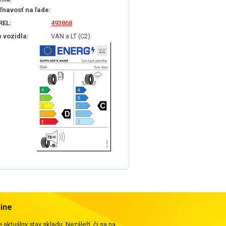
iľnavosť na ľade:
REL:
493868
p vozidla:
VAN a LT (C2)
line
 aktuálny stav skladu. Nezáleží, či sa na