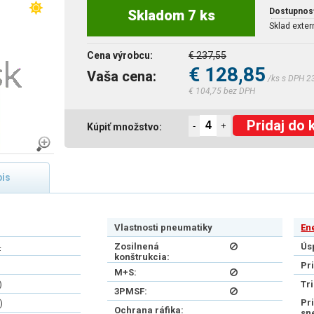
Dostupnos
Skladom 7 ks
Sklad exter
Cena výrobcu:
€ 237,55
€ 128,85
Vaša cena:
/ks s DPH 2
€ 104,75 bez DPH
Pridaj do 
-
+
Kúpiť množstvo:
is
Vlastnosti pneumatiky
En
4
Zosilnená
Ús
konštrukcia:
Pr
M+S:
)
Tr
3PMSF:
Pr
)
Ochrana ráfika:
sn