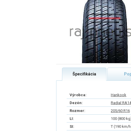
Špecifikácia
Pop
Výrobca:
Hankook
Dezén:
Radial RA1
Rozmer:
205/60 R16
LI:
100 (800 kg
SI:
T (190 km/h