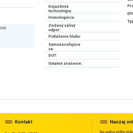
Pr
Dojazdová
technológia:
EP
Homologácia:
Ty
Znížený válivý
093
odpor:
Potlačenie hluku:
Samozaceľujúce
sa:
DOT:
Ostatné značenie:
Kontakt
Naozaj on
Na webe vidíte stále