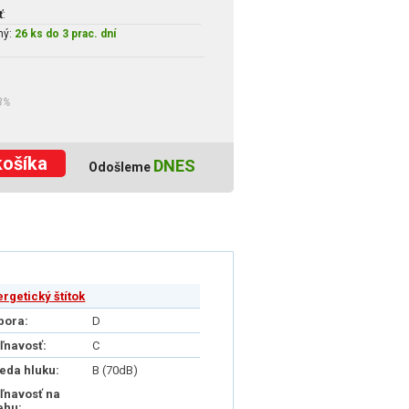
ť
:
ný:
26 ks do 3 prac. dní
3%
košíka
DNES
Odošleme
ergetický štítok
pora:
D
iľnavosť:
C
ieda hluku:
B (70dB)
iľnavosť na
ehu: