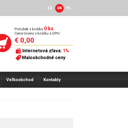
CZ
SK
PL
0 ks
Položiek v košíku
Cena tovaru v košíku s DPH:
€ 0,00
Internetová zľava:
1%
Maloobchodné ceny
Veľkoobchod
Kontakty