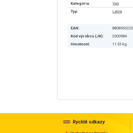
Kategória:
Van
Typ:
Letné
EAN:
8808563220
Kód výrobcu (JK):
2000984
Hmotnost:
11.53 kg
Rychlé odkazy