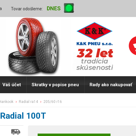
DNES
a
Tovar odošleme:
Váš účet
Skratky v popise pneu
Rady ako nakupovať
hankook
radial ra14
205/60 r16
Radial 100T