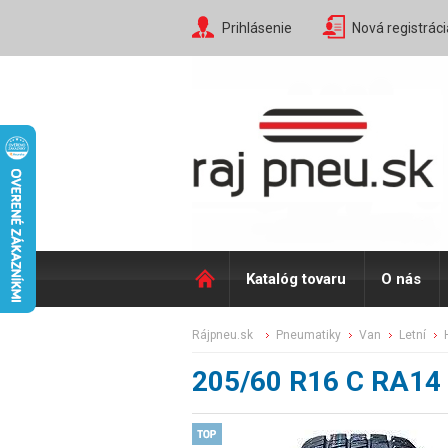
Prihlásenie
Nová registráci
Katalóg tovaru
O nás
rájpneu.sk
pneumatiky
van
letní
205/60 R16 C RA14 