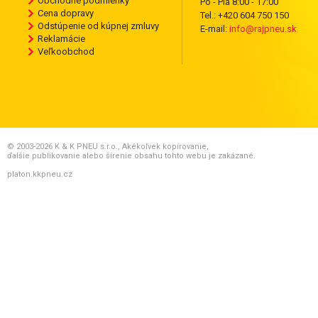
Obchodné podmienky
Po - Pia 8:00 - 17:00
Cena dopravy
Tel.: +420 604 750 150
Odstúpenie od kúpnej zmluvy
E-mail:
info@rajpneu.sk
Reklamácie
Veľkoobchod
© 2003-2026 K & K PNEU s.r.o., Akékoľvek kopírovanie,
ďalšie publikovanie alebo šírenie obsahu tohto webu je zakázané.
platon.kkpneu.cz