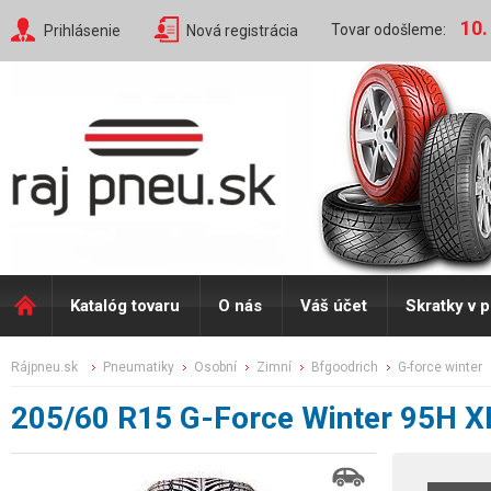
10.
Tovar odošleme:
Prihlásenie
Nová registrácia
Katalóg tovaru
O nás
Váš účet
Skratky v 
rájpneu.sk
pneumatiky
osobní
zimní
bfgoodrich
g-force winter
205/60 R15 G-Force Winter 95H X