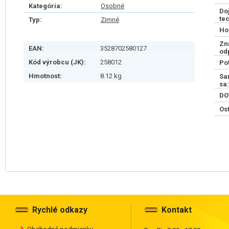
Kategória:
Osobné
Do
te
Typ:
Zimné
Ho
Zn
EAN:
3528702580127
od
Kód výrobcu (JK):
258012
Po
Hmotnost:
8.12 kg
Sa
sa:
DO
Os
Rychlé odkazy
Kontakt