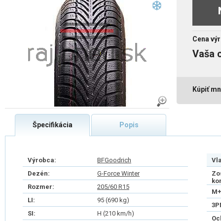
Cena výr
Vaša 
Kúpiť mn
Špecifikácia
Popis
Výrobca:
BFGoodrich
Vl
Dezén:
G-Force Winter
Zo
ko
Rozmer:
205/60 R15
M+
LI:
95 (690 kg)
3P
SI:
H (210 km/h)
Oc