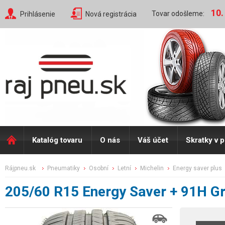
10.
Tovar odošleme:
Prihlásenie
Nová registrácia
Katalóg tovaru
O nás
Váš účet
Skratky v 
rájpneu.sk
pneumatiky
osobní
letní
michelin
energy saver plus
205/60 R15 Energy Saver + 91H G