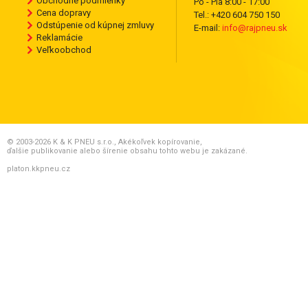
Obchodné podmienky
Po - Pia 8:00 - 17:00
Cena dopravy
Tel.: +420 604 750 150
Odstúpenie od kúpnej zmluvy
E-mail:
info@rajpneu.sk
Reklamácie
Veľkoobchod
© 2003-2026 K & K PNEU s.r.o., Akékoľvek kopírovanie,
ďalšie publikovanie alebo šírenie obsahu tohto webu je zakázané.
platon.kkpneu.cz