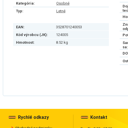
Kategória:
Osobné
Do
te
Typ:
Letné
Ho
Zn
EAN:
3528701240053
od
Kód výrobcu (JK):
124005
Po
Hmotnost:
8.52 kg
Sa
sa:
DO
Os
Rychlé odkazy
Kontakt