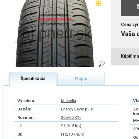
Cena výr
Vaša 
Kúpiť mn
Špecifikácia
Popis
Výrobca:
Michelin
Vl
Dezén:
Energy Saver plus
Zo
ko
Rozmer:
205/60 R15
M+
LI:
91 (615 kg)
3P
SI:
H (210 km/h)
Oc