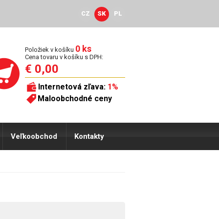
CZ
SK
PL
0 ks
Položiek v košíku
Cena tovaru v košíku s DPH:
€ 0,00
Internetová zľava:
1%
Maloobchodné ceny
Veľkoobchod
Kontakty