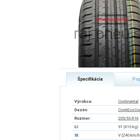
Špecifikácia
Pop
Výrobca:
Continental
Dezén:
ContiEcoCon
Rozmer:
205/55 R16
LI:
91 (615 kg)
SI:
V (240 km/h