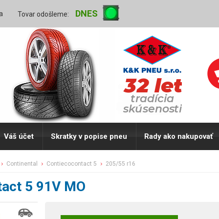
DNES
a
Tovar odošleme:
Váš účet
Skratky v popise pneu
Rady ako nakupovať
continental
contiecocontact 5
205/55 r16
tact 5 91V MO