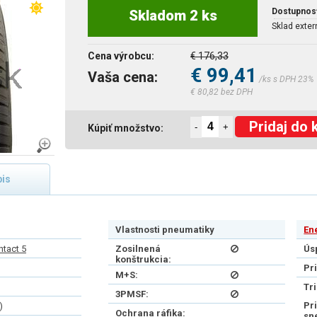
Dostupnos
Skladom 2 ks
Sklad exter
Cena výrobcu:
€ 176,33
€ 99,41
Vaša cena:
/ks s DPH 23%
€ 80,82 bez DPH
Pridaj do 
-
+
Kúpiť množstvo:
is
Vlastnosti pneumatiky
En
tact 5
Zosilnená
Ús
konštrukcia:
Pr
M+S:
Tr
3PMSF:
Pr
)
Ochrana ráfika:
sn