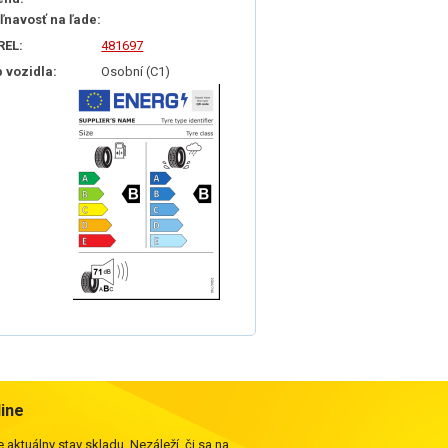
iľnavosť na ľade:
REL:
481697
p vozidla:
Osobní (C1)
line
 aktuálny stav skladu. Nezáleží, či sa na