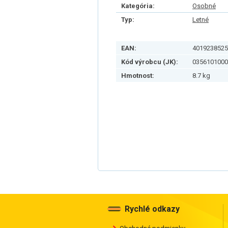
Kategória:
Osobné
Typ:
Letné
EAN:
4019238525
Kód výrobcu (JK):
0356101000
Hmotnost:
8.7 kg
Rychlé odkazy