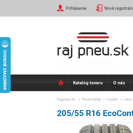
Prihlásenie
Nová registráci
Katalóg tovaru
O nás
rájpneu.sk
pneumatiky
osobní
letní
205/55 R16 EcoCon