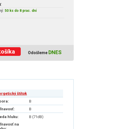
ť
:
ný:
50 ks do 8 prac. dní
košíka
DNES
Odošleme
ergetický štítok
pora:
B
iľnavosť:
B
ieda hluku:
B (71dB)
iľnavosť na
ehu: