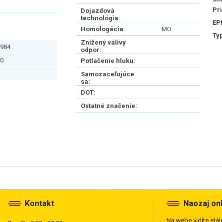
Pr
Dojazdová
technológia:
EP
Homologácia:
MO
Ty
Znížený válivý
984
odpor:
0
Potlačenie hluku:
Samozaceľujúce
sa:
DOT:
Ostatné značenie:
Kontakt
Naozaj on
Na webe vidíte stále