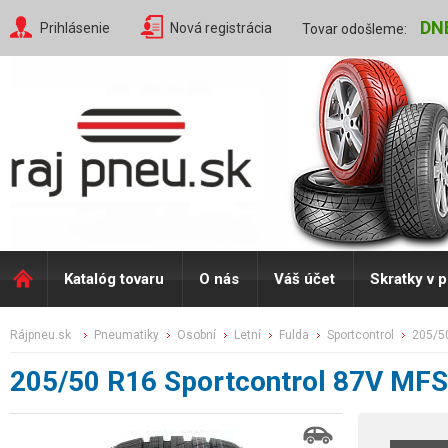
DN
Prihlásenie
Nová registrácia
Tovar odošleme:
Katalóg tovaru
O nás
Váš účet
Skratky v 
rájpneu.sk
pneumatiky
osobní
letní
fulda
sportcontrol
205/5
205/50 R16 Sportcontrol 87V MFS