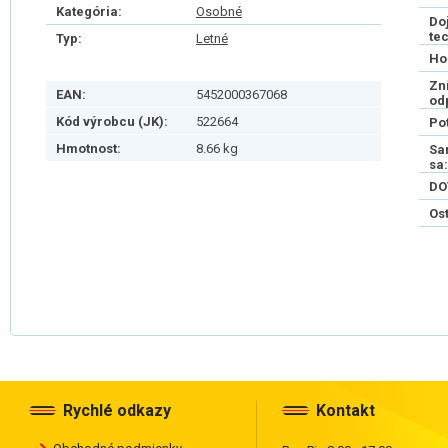
Kategória:
Osobné
Do
te
Typ:
Letné
Ho
Zn
EAN:
5452000367068
od
Kód výrobcu (JK):
522664
Po
Hmotnost:
8.66 kg
Sa
sa:
DO
Os
Rychlé odkazy
Kontakt