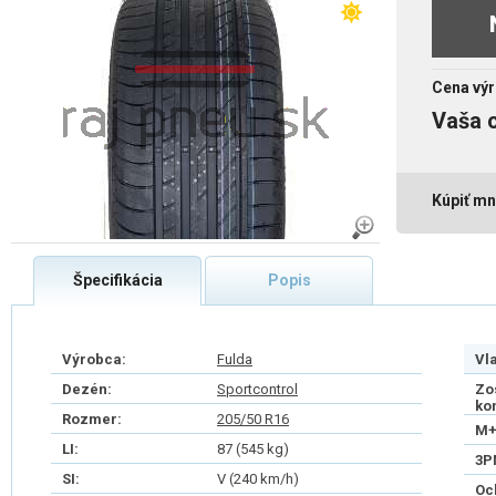
Cena výr
Vaša 
Kúpiť mn
Špecifikácia
Popis
Výrobca:
Fulda
Vl
Dezén:
Sportcontrol
Zo
ko
Rozmer:
205/50 R16
M+
LI:
87 (545 kg)
3P
SI:
V (240 km/h)
Oc