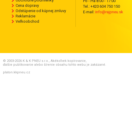
Obchodné podmienky
Po - Pia 8:00 - 17:00
Cena dopravy
Tel.: +420 604 750 150
Odstúpenie od kúpnej zmluvy
E-mail:
info@rajpneu.sk
Reklamácie
Veľkoobchod
© 2003-2026 K & K PNEU s.r.o., Akékoľvek kopírovanie,
ďalšie publikovanie alebo šírenie obsahu tohto webu je zakázané.
platon.kkpneu.cz