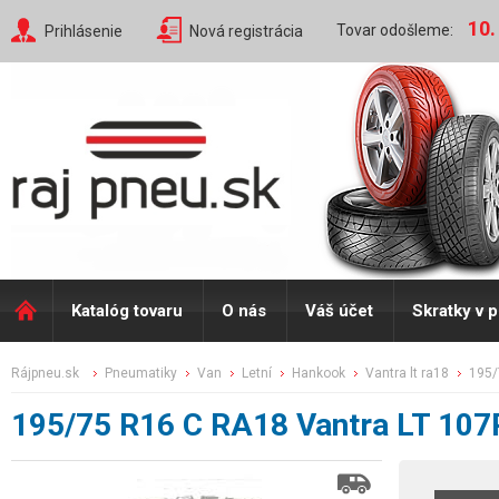
10.
Tovar odošleme:
Prihlásenie
Nová registrácia
Katalóg tovaru
O nás
Váš účet
Skratky v 
rájpneu.sk
pneumatiky
van
letní
hankook
vantra lt ra18
195
195/75 R16 C RA18 Vantra LT 107