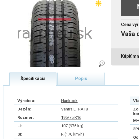
Cena výr
Vaša 
Kúpiť mn
Špecifikácia
Popis
Výrobca:
Hankook
Vl
Dezén:
Vantra LT RA18
Zo
ko
Rozmer:
195/75 R16
M+
LI:
107 (975 kg)
3P
SI:
R (170 km/h)
Oc