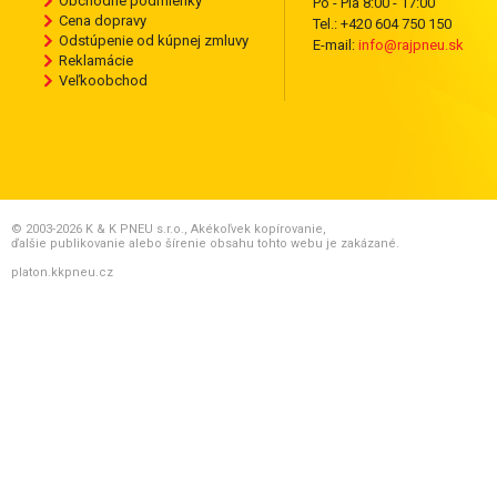
Obchodné podmienky
Po - Pia 8:00 - 17:00
Cena dopravy
Tel.: +420 604 750 150
Odstúpenie od kúpnej zmluvy
E-mail:
info@rajpneu.sk
Reklamácie
Veľkoobchod
© 2003-2026 K & K PNEU s.r.o., Akékoľvek kopírovanie,
ďalšie publikovanie alebo šírenie obsahu tohto webu je zakázané.
platon.kkpneu.cz