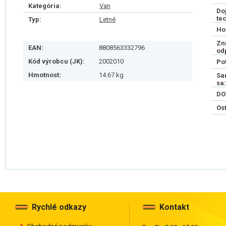
Kategória:
Van
Do
te
Typ:
Letné
Ho
Zn
EAN:
8808563332796
od
Kód výrobcu (JK):
2002010
Po
Hmotnost:
14.67 kg
Sa
sa:
DO
Os
Rychlé odkazy
Kontakt