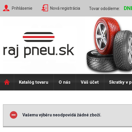
DN
Prihlásenie
Nová registrácia
Tovar odošleme:
Katalóg tovaru
O nás
Váš účet
Skratky v 
Vašemu výběru neodpovídá žádné zboží.