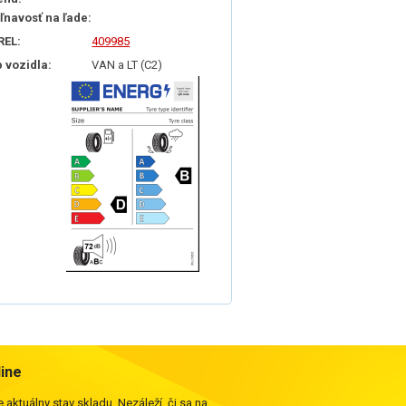
iľnavosť na ľade:
REL:
409985
p vozidla:
VAN a LT (C2)
line
 aktuálny stav skladu. Nezáleží, či sa na