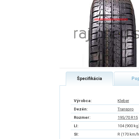
Špecifikácia
Pop
Výrobca:
Kleber
Dezén:
Transpro
Rozmer:
195/70 R15
LI:
104 (900 kg
SI:
R (170 km/h