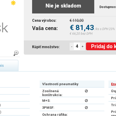
Nie je skladom
Dostupnos
Cena výrobcu:
€ 110,00
€ 81,43
Vaša cena:
/ks s DPH 23%
€ 66,20 bez DPH
Pridaj do 
-
+
Kúpiť množstvo:
is
Vlastnosti pneumatiky
En
Zosilnená
Ús
konštrukcia:
Pr
M+S:
)
Tr
3PMSF:
Pr
)
Ochrana ráfika:
sn