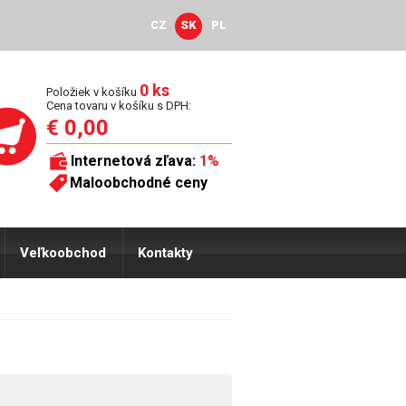
CZ
SK
PL
0 ks
Položiek v košíku
Cena tovaru v košíku s DPH:
€ 0,00
Internetová zľava:
1%
Maloobchodné ceny
Veľkoobchod
Kontakty