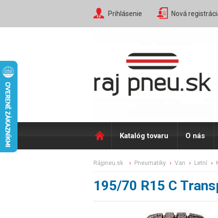
Prihlásenie
Nová registráci
Katalóg tovaru
O nás
rájpneu.sk
pneumatiky
van
letní
195/70 R15 C Trans