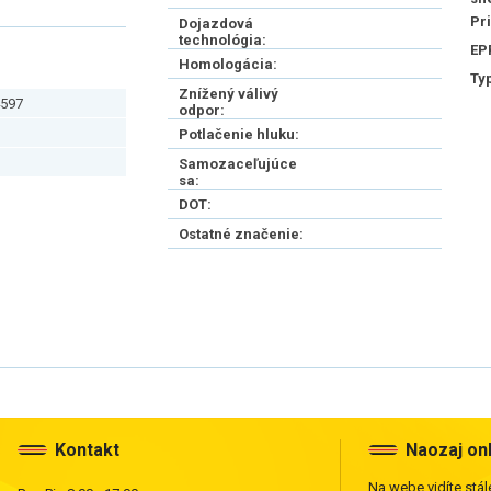
Pr
Dojazdová
technológia:
EP
Homologácia:
Ty
Znížený válivý
597
odpor:
Potlačenie hluku:
Samozaceľujúce
sa:
DOT:
Ostatné značenie:
Kontakt
Naozaj on
Na webe vidíte stále