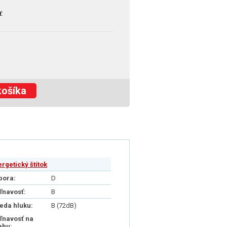
ť
:
košíka
ergetický štítok
pora:
D
iľnavosť:
B
ieda hluku:
B (72dB)
iľnavosť na
ehu: