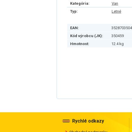
Kategória:
Van
Typ:
Letné
EAN:
3528703504
Kód výrobcu (JK):
350459
Hmotnost:
12.4 kg
Rychlé odkazy