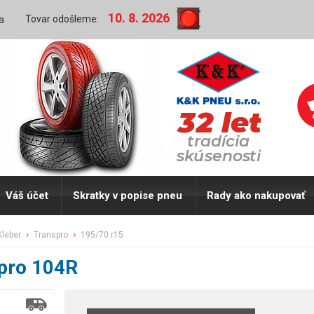
10. 8. 2026
Tovar odošleme:
a
Váš účet
Skratky v popise pneu
Rady ako nakupovať
kleber
transpro
195/70 r15
pro 104R