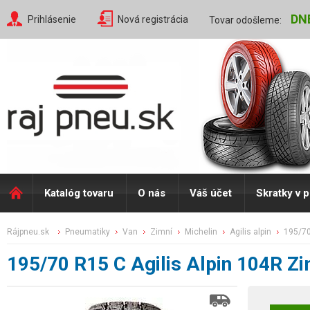
DN
Prihlásenie
Nová registrácia
Tovar odošleme:
Katalóg tovaru
O nás
Váš účet
Skratky v 
rájpneu.sk
pneumatiky
van
zimní
michelin
agilis alpin
195/7
195/70 R15 C Agilis Alpin 104R Z