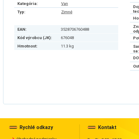
Kategória:
Van
Do
te
Typ:
Zimné
Ho
Zn
EAN:
3528706760488
od
Kód výrobcu (JK):
676048
Po
Hmotnost:
11.3 kg
Sa
sa:
DO
Os
Rychlé odkazy
Kontakt