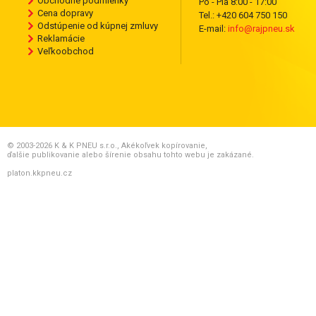
Obchodné podmienky
Po - Pia 8:00 - 17:00
Cena dopravy
Tel.: +420 604 750 150
Odstúpenie od kúpnej zmluvy
E-mail:
info@rajpneu.sk
Reklamácie
Veľkoobchod
© 2003-2026 K & K PNEU s.r.o., Akékoľvek kopírovanie,
ďalšie publikovanie alebo šírenie obsahu tohto webu je zakázané.
platon.kkpneu.cz