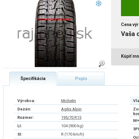
Cena výr
Vaša 
Kúpiť mn
Špecifikácia
Popis
Výrobca:
Michelin
Vl
Dezén:
Agilis Alpin
Zo
ko
Rozmer:
195/70 R15
M+
LI:
104 (900 kg)
3P
SI:
R (170 km/h)
Oc