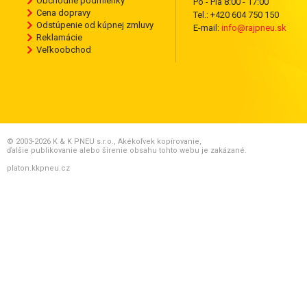
Obchodné podmienky
Po - Pia 8:00 - 17:00
Cena dopravy
Tel.: +420 604 750 150
Odstúpenie od kúpnej zmluvy
E-mail:
info@rajpneu.sk
Reklamácie
Veľkoobchod
© 2003-2026 K & K PNEU s.r.o., Akékoľvek kopírovanie,
ďalšie publikovanie alebo šírenie obsahu tohto webu je zakázané.
platon.kkpneu.cz