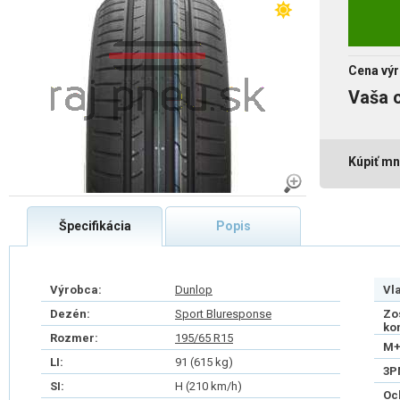
Cena výr
Vaša 
Kúpiť mn
Špecifikácia
Popis
Výrobca:
Dunlop
Vl
Dezén:
Sport Bluresponse
Zo
ko
Rozmer:
195/65 R15
M+
LI:
91 (615 kg)
3P
SI:
H (210 km/h)
Oc