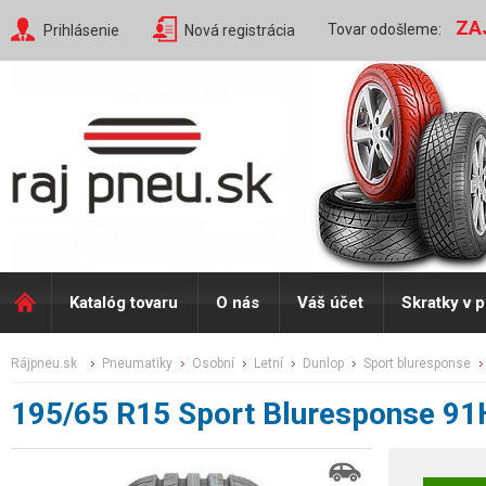
ZA
Tovar odošleme:
Prihlásenie
Nová registrácia
Katalóg tovaru
O nás
Váš účet
Skratky v 
rájpneu.sk
pneumatiky
osobní
letní
dunlop
sport bluresponse
195/65 R15 Sport Bluresponse 91