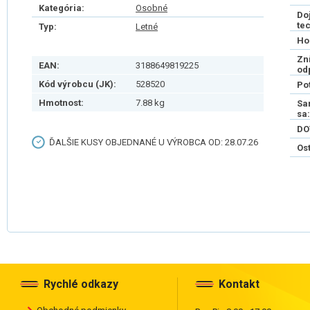
Kategória:
Osobné
Do
te
Typ:
Letné
Ho
Zn
EAN:
3188649819225
od
Kód výrobcu (JK):
528520
Po
Hmotnost:
7.88 kg
Sa
sa:
DO
ĎALŠIE KUSY OBJEDNANÉ U VÝROBCA OD: 28.07.26
Os
Rychlé odkazy
Kontakt