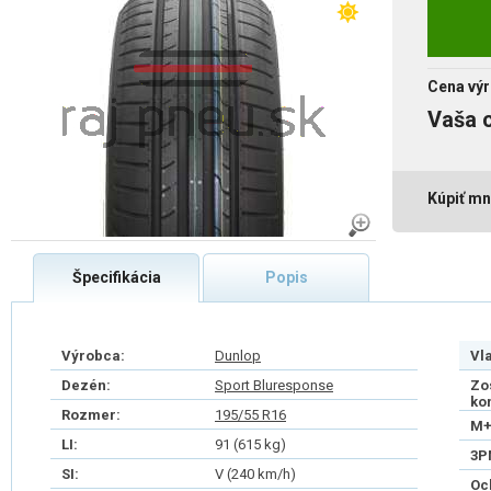
Cena výr
Vaša 
Kúpiť mn
Špecifikácia
Popis
Výrobca:
Dunlop
Vl
Dezén:
Sport Bluresponse
Zo
ko
Rozmer:
195/55 R16
M+
LI:
91 (615 kg)
3P
SI:
V (240 km/h)
Oc