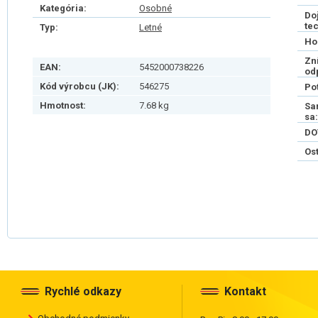
Kategória:
Osobné
Do
te
Typ:
Letné
Ho
Zn
EAN:
5452000738226
od
Kód výrobcu (JK):
546275
Po
Hmotnost:
7.68 kg
Sa
sa:
DO
Os
Rychlé odkazy
Kontakt