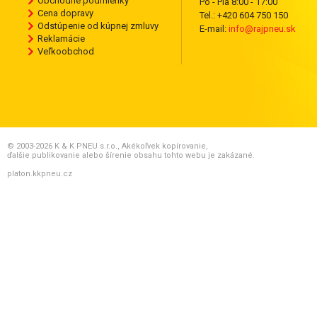
Obchodné podmienky
Po - Pia 8:00 - 17:00
Cena dopravy
Tel.: +420 604 750 150
Odstúpenie od kúpnej zmluvy
E-mail:
info@rajpneu.sk
Reklamácie
Veľkoobchod
© 2003-2026 K & K PNEU s.r.o., Akékoľvek kopírovanie,
ďalšie publikovanie alebo šírenie obsahu tohto webu je zakázané.
platon.kkpneu.cz