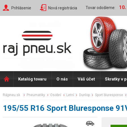
10.
Tovar odošleme:
Prihlásenie
Nová registrácia
Katalóg tovaru
O nás
Váš účet
Skratky v 
rájpneu.sk
pneumatiky
osobní
letní
dunlop
sport bluresponse
195/55 R16 Sport Bluresponse 91