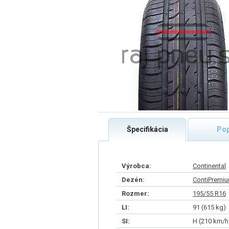
Špecifikácia
Pop
Výrobca:
Continental
Dezén:
ContiPremiu
Rozmer:
195/55 R16
LI:
91 (615 kg)
SI:
H (210 km/h