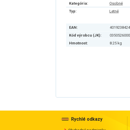
Kategória:
Osobné
Typ:
Letné
EAN:
4019238424
Kód výrobcu (JK):
0350526000
Hmotnost:
8.25 kg
Rychlé odkazy