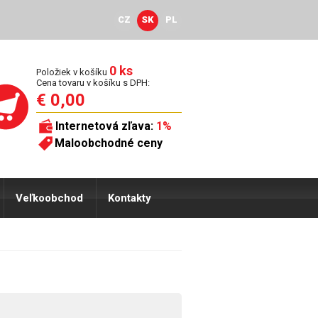
CZ
SK
PL
0 ks
Položiek v košíku
Cena tovaru v košíku s DPH:
€ 0,00
Internetová zľava:
1%
Maloobchodné ceny
Veľkoobchod
Kontakty