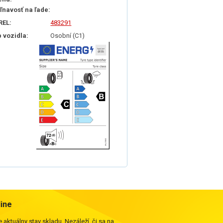
iľnavosť na ľade:
REL:
483291
p vozidla:
Osobní (C1)
line
 aktuálny stav skladu. Nezáleží, či sa na