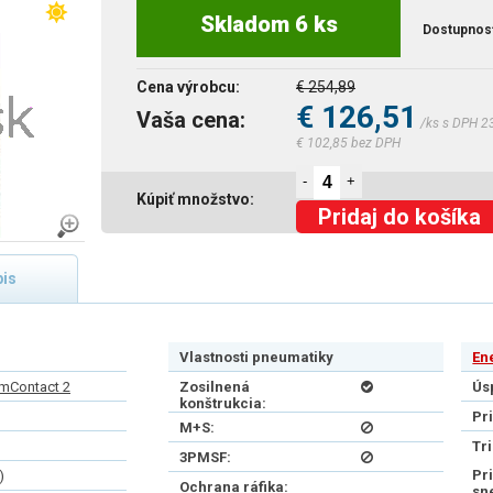
Skladom 6 ks
Dostupnos
Cena výrobcu:
€ 254,89
€ 126,51
Vaša cena:
/ks s DPH 2
€ 102,85 bez DPH
-
+
Kúpiť množstvo:
Pridaj do košíka
is
Vlastnosti pneumatiky
En
mContact 2
Zosilnená
Ús
konštrukcia:
Pr
M+S:
Tr
3PMSF:
Pr
)
Ochrana ráfika:
sn