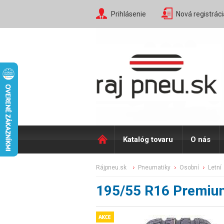
Prihlásenie
Nová registráci
Katalóg tovaru
O nás
rájpneu.sk
pneumatiky
osobní
letní
195/55 R16 Premiu