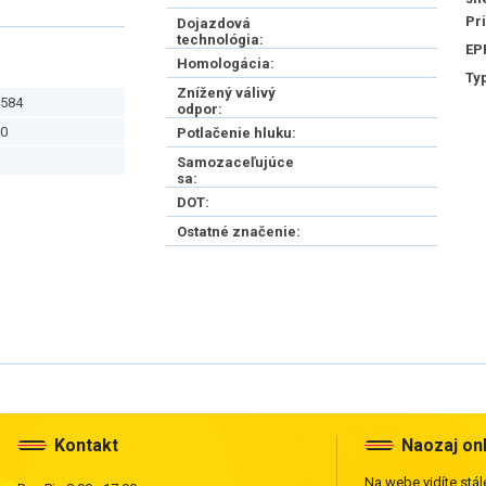
Pr
Dojazdová
technológia:
EP
Homologácia:
Ty
Znížený válivý
584
odpor:
0
Potlačenie hluku:
Samozaceľujúce
sa:
DOT:
Ostatné značenie:
Kontakt
Naozaj on
Na webe vidíte stále