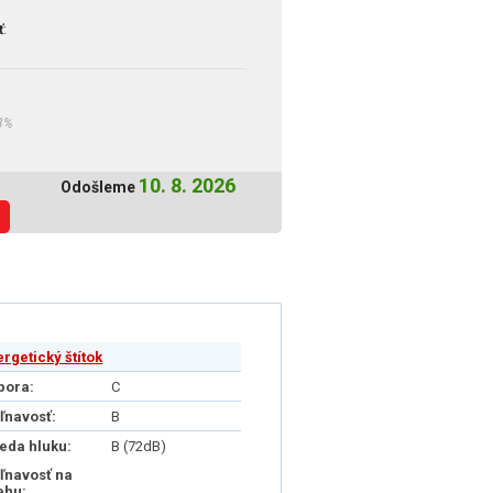
ť
:
3%
10. 8. 2026
Odošleme
ergetický štítok
pora:
C
iľnavosť:
B
ieda hluku:
B (72dB)
iľnavosť na
ehu: