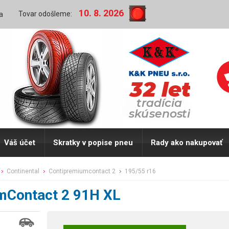
10. 8. 2026
Tovar odošleme:
a
Váš účet
Skratky v popise pneu
Rady ako nakupovať
continental
contipremiumcontact 2
195/55 r16
mContact 2 91H XL