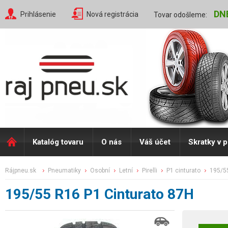
DN
Prihlásenie
Nová registrácia
Tovar odošleme:
Katalóg tovaru
O nás
Váš účet
Skratky v 
rájpneu.sk
pneumatiky
osobní
letní
pirelli
p1 cinturato
195/5
195/55 R16 P1 Cinturato 87H