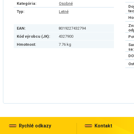
Kategória:
Osobné
Do
te
Typ:
Letné
Ho
Zn
EAN:
8019227432794
od
Kód výrobcu (JK):
4327900
Po
Hmotnost:
7.76 kg
Sa
sa:
DO
Os
Rychlé odkazy
Kontakt