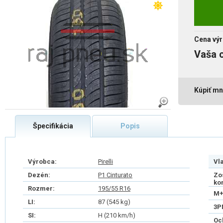
Cena výr
Vaša 
Kúpiť mn
Špecifikácia
Popis
Výrobca:
Pirelli
Vl
Dezén:
P1 Cinturato
Zo
ko
Rozmer:
195/55 R16
M+
LI:
87 (545 kg)
3P
SI:
H (210 km/h)
Oc