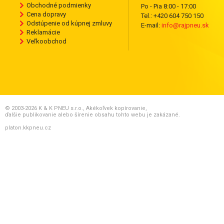
Obchodné podmienky
Po - Pia 8:00 - 17:00
Cena dopravy
Tel.: +420 604 750 150
Odstúpenie od kúpnej zmluvy
E-mail:
info@rajpneu.sk
Reklamácie
Veľkoobchod
© 2003-2026 K & K PNEU s.r.o., Akékoľvek kopírovanie,
ďalšie publikovanie alebo šírenie obsahu tohto webu je zakázané.
platon.kkpneu.cz