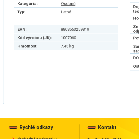
Kategória:
Osobné
Do
te
Typ:
Letné
Ho
Zn
EAN:
8808563259819
od
Kód výrobcu (JK):
1007060
Po
Hmotnost:
7.45 kg
Sa
sa:
DO
Os
Rychlé odkazy
Kontakt