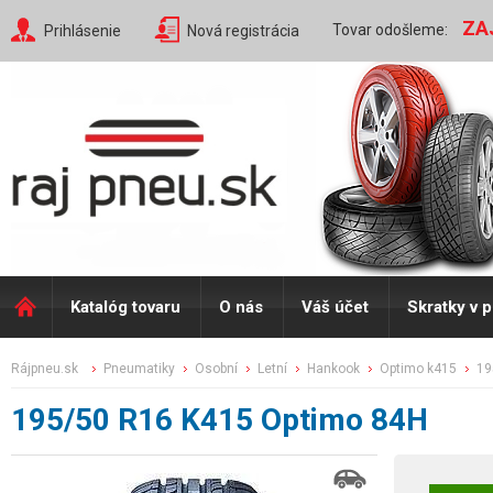
ZA
Tovar odošleme:
Prihlásenie
Nová registrácia
Katalóg tovaru
O nás
Váš účet
Skratky v 
rájpneu.sk
pneumatiky
osobní
letní
hankook
optimo k415
1
195/50 R16 K415 Optimo 84H