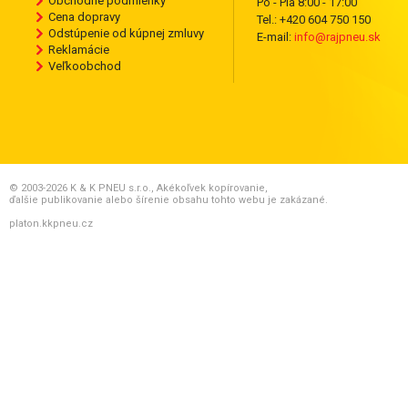
Obchodné podmienky
Po - Pia 8:00 - 17:00
Cena dopravy
Tel.: +420 604 750 150
Odstúpenie od kúpnej zmluvy
E-mail:
info@rajpneu.sk
Reklamácie
Veľkoobchod
© 2003-2026 K & K PNEU s.r.o., Akékoľvek kopírovanie,
ďalšie publikovanie alebo šírenie obsahu tohto webu je zakázané.
platon.kkpneu.cz