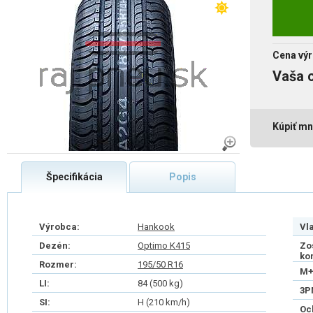
Cena výr
Vaša 
Kúpiť mn
Špecifikácia
Popis
Výrobca:
Hankook
Vl
Dezén:
Optimo K415
Zo
ko
Rozmer:
195/50 R16
M+
LI:
84 (500 kg)
3P
SI:
H (210 km/h)
Oc