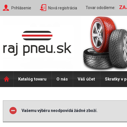
ZA
Tovar odošleme:
Prihlásenie
Nová registrácia
Katalóg tovaru
O nás
Váš účet
Skratky v 
Vašemu výběru neodpovídá žádné zboží.