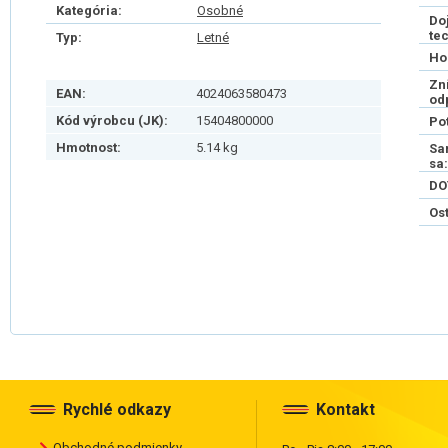
Kategória:
Osobné
Do
te
Typ:
Letné
Ho
Zn
EAN:
4024063580473
od
Kód výrobcu (JK):
15404800000
Po
Hmotnost:
5.14 kg
Sa
sa:
DO
Os
Rychlé odkazy
Kontakt
Obchodné podmienky