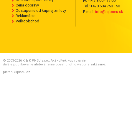
Po - Pia 8:00 - 17:00
Cena dopravy
Tel.: +420 604 750 150
Odstúpenie od kúpnej zmluvy
E-mail:
info@rajpneu.sk
Reklamácie
Veľkoobchod
© 2003-2026 K & K PNEU s.r.o., Akékoľvek kopírovanie,
ďalšie publikovanie alebo šírenie obsahu tohto webu je zakázané.
platon.kkpneu.cz