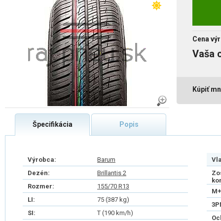
Cena výr
Vaša 
Kúpiť mn
Špecifikácia
Popis
Výrobca:
Barum
Vl
Dezén:
Brillantis 2
Zo
ko
Rozmer:
155/70 R13
M+
LI:
75 (387 kg)
3P
SI:
T (190 km/h)
Oc