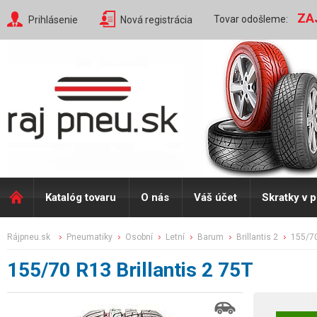
ZA
Tovar odošleme:
Prihlásenie
Nová registrácia
Katalóg tovaru
O nás
Váš účet
Skratky v 
rájpneu.sk
pneumatiky
osobní
letní
barum
brillantis 2
155/7
155/70 R13 Brillantis 2 75T