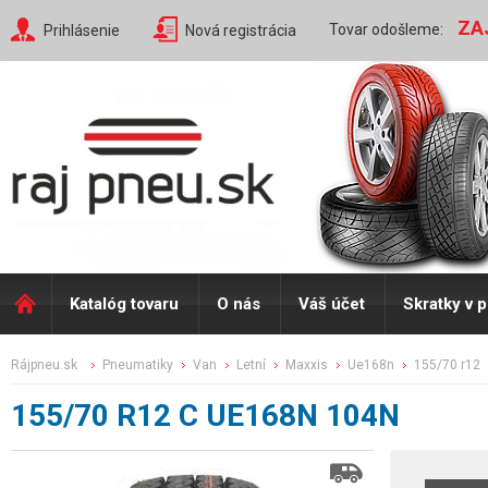
ZA
Tovar odošleme:
Prihlásenie
Nová registrácia
Katalóg tovaru
O nás
Váš účet
Skratky v 
rájpneu.sk
pneumatiky
van
letní
maxxis
ue168n
155/70 r12
155/70 R12 C UE168N 104N