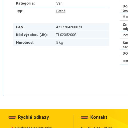
Kategória:
Van
Do
te
Typ:
Letné
Ho
Zn
EAN:
4717784268873
od
Kód výrobcu (JK):
TL0235200G
Po
Hmotnost:
5 kg
Sa
sa:
DO
Os
Rychlé odkazy
Kontakt