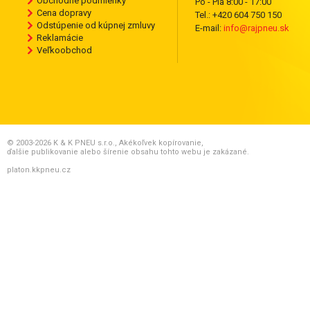
Obchodné podmienky
Po - Pia 8:00 - 17:00
Cena dopravy
Tel.: +420 604 750 150
Odstúpenie od kúpnej zmluvy
E-mail:
info@rajpneu.sk
Reklamácie
Veľkoobchod
© 2003-2026 K & K PNEU s.r.o., Akékoľvek kopírovanie,
ďalšie publikovanie alebo šírenie obsahu tohto webu je zakázané.
platon.kkpneu.cz