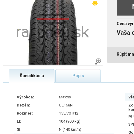
Cena výr
Vaša 
Kúpiť mn
Špecifikácia
Popis
Výrobca:
Maxxis
Vl
Dezén:
UE168N
Zo
ko
Rozmer:
155/70 R12
M+
LI:
104 (900 kg)
3P
SI:
N (140 km/h)
Oc