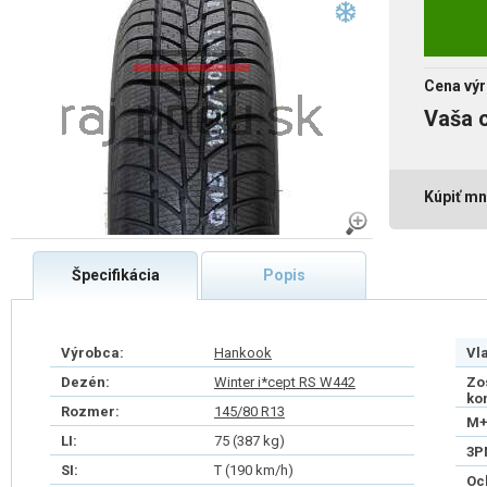
Cena výr
Vaša 
Kúpiť mn
Špecifikácia
Popis
Výrobca:
Hankook
Vl
Dezén:
Winter i*cept RS W442
Zo
ko
Rozmer:
145/80 R13
M+
LI:
75 (387 kg)
3P
SI:
T (190 km/h)
Oc