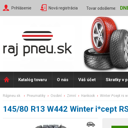
DN
Prihlásenie
Nová registrácia
Tovar odošleme:
Katalóg tovaru
O nás
Váš účet
Skratky v 
rájpneu.sk
pneumatiky
osobní
zimní
hankook
winter i*cept rs 
145/80 R13 W442 Winter i*cept R