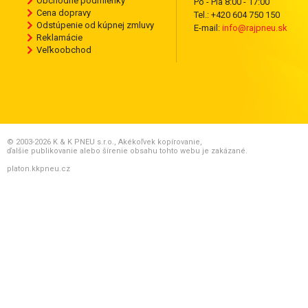
Obchodné podmienky
Po - Pia 8:00 - 17:00
Cena dopravy
Tel.: +420 604 750 150
Odstúpenie od kúpnej zmluvy
E-mail:
info@rajpneu.sk
Reklamácie
Veľkoobchod
© 2003-2026 K & K PNEU s.r.o., Akékoľvek kopírovanie,
ďalšie publikovanie alebo šírenie obsahu tohto webu je zakázané.
platon.kkpneu.cz