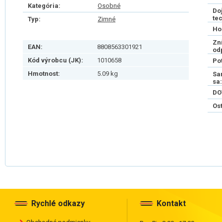
Kategória:
Osobné
Do
te
Typ:
Zimné
Ho
Zn
EAN:
8808563301921
od
Kód výrobcu (JK):
1010658
Po
Hmotnost:
5.09 kg
Sa
sa:
DO
Os
Rychlé odkazy
Kontakt