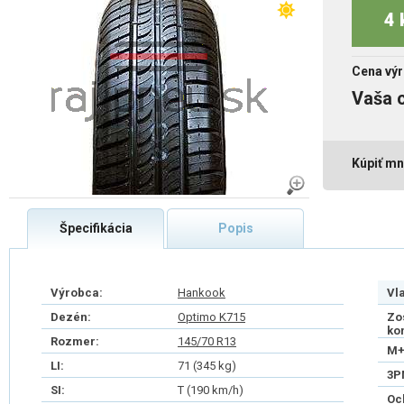
4 
Cena výr
Vaša 
Kúpiť mn
Špecifikácia
Popis
Výrobca:
Hankook
Vl
Dezén:
Optimo K715
Zo
ko
Rozmer:
145/70 R13
M+
LI:
71 (345 kg)
3P
SI:
T (190 km/h)
Oc