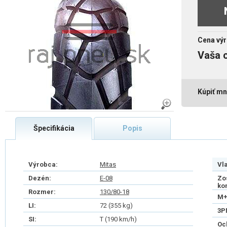
Cena výr
Vaša 
Kúpiť mn
Špecifikácia
Popis
Výrobca:
Mitas
Vl
Dezén:
E-08
Zo
ko
Rozmer:
130/80-18
M+
LI:
72 (355 kg)
3P
SI:
T (190 km/h)
Oc