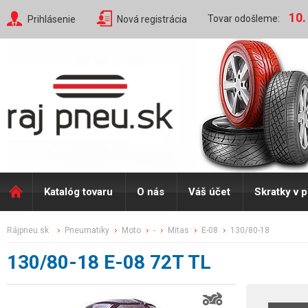
10.
Tovar odošleme:
Prihlásenie
Nová registrácia
Katalóg tovaru
O nás
Váš účet
Skratky v 
rájpneu.sk
pneumatiky
moto
-
mitas
e-08
130/80-18
130/80-18 E-08 72T TL