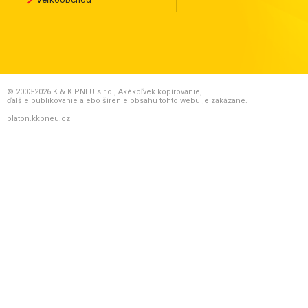
© 2003-2026 K & K PNEU s.r.o., Akékoľvek kopírovanie,
ďalšie publikovanie alebo šírenie obsahu tohto webu je zakázané.
platon.kkpneu.cz