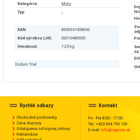
Kategória:
Moto
Do
te
Typ:
-
Ho
Zn
EAN:
8590341008046
od
Kód výrobcu (JK):
06310480000
Po
Hmotnost:
7.25 kg
Sa
sa:
DO
Enduro Trail
Os
Rychlé odkazy
Kontakt
Obchodné podmienky
Po - Pia 8:00 - 17:00
Cena dopravy
Tel.: +420 604 750 150
Odstúpenie od kúpnej zmluvy
E-mail:
info@rajpneu.sk
Reklamácie
Veľkoobchod