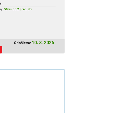
ť
:
ný:
50 ks do 2 prac. dní
10. 8. 2026
Odošleme