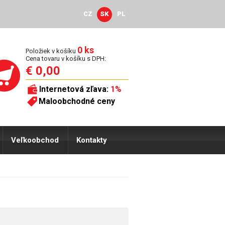
CZ
SK
PL
0 ks
Položiek v košíku
Cena tovaru v košíku s DPH:
€ 0,00
Internetová zľava:
1%
Maloobchodné ceny
Veľkoobchod
Kontakty