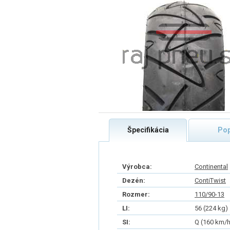
Špecifikácia
Pop
Výrobca:
Continental
Dezén:
ContiTwist
Rozmer:
110/90-13
LI:
56 (224 kg)
SI:
Q (160 km/h