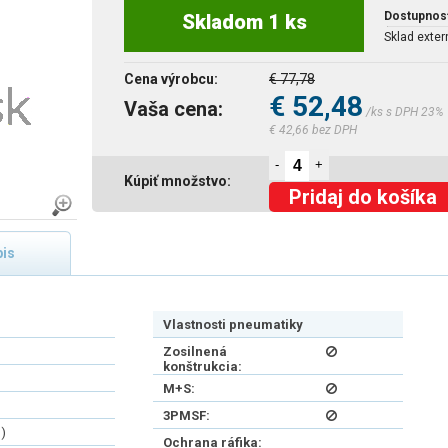
Dostupnos
Skladom 1 ks
Sklad exter
Cena výrobcu:
€ 77,78
€ 52,48
Vaša cena:
/ks s DPH 23%
€ 42,66 bez DPH
-
+
Kúpiť množstvo:
Pridaj do košíka
is
Vlastnosti pneumatiky
Zosilnená
konštrukcia:
M+S:
3PMSF:
)
Ochrana ráfika: