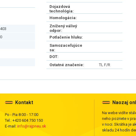
Dojazdová
technológia:
Homologácia:
Znížený válivý
403
odpor:
0
Potlačenie hluku:
Samozaceľujúce
sa:
DOT:
Ostatné značenie:
TL F/R
Kontakt
Naozaj on
Na webe vidíte stále
Po - Pia 8:00 - 17:00
neho pozriete v pr
Tel.: +420 604 750 150
v noci. Skrátka je a
E-mail:
info@rajpneu.sk
skladu 24 hodín den