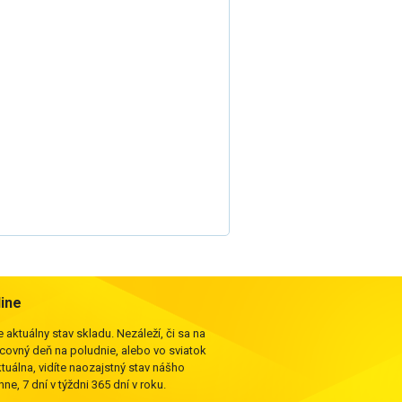
line
 aktuálny stav skladu. Nezáleží, či sa na
acovný deň na poludnie, alebo vo sviatok
ktuálna, vidíte naozajstný stav nášho
ne, 7 dní v týždni 365 dní v roku.