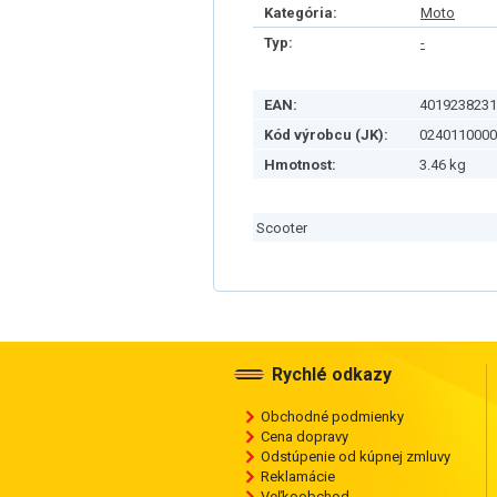
Kategória:
Moto
Typ:
-
EAN:
4019238231
Kód výrobcu (JK):
0240110000
Hmotnost:
3.46 kg
Scooter
Rychlé odkazy
Obchodné podmienky
Cena dopravy
Odstúpenie od kúpnej zmluvy
Reklamácie
Veľkoobchod