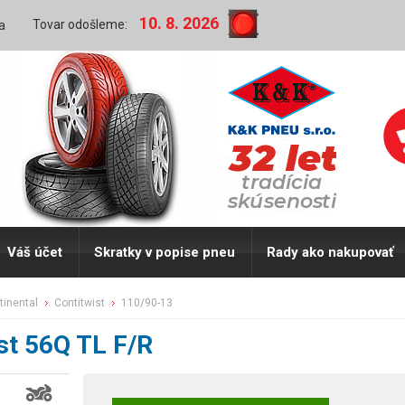
10. 8. 2026
Tovar odošleme:
a
Váš účet
Skratky v popise pneu
Rady ako nakupovať
ntinental
contitwist
110/90-13
st 56Q TL F/R