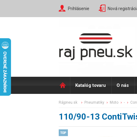
Prihlásenie
Nová registráci
Katalóg tovaru
O nás
rájpneu.sk
pneumatiky
moto
-
co
110/90-13 ContiTwi