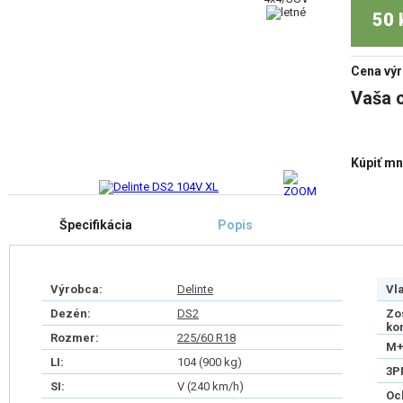
50 
Cena výr
Vaša 
Kúpiť mn
Špecifikácia
Popis
Výrobca:
Delinte
Vl
Dezén:
DS2
Zo
ko
Rozmer:
225/60 R18
M+
LI:
104 (900 kg)
3P
SI:
V (240 km/h)
Oc