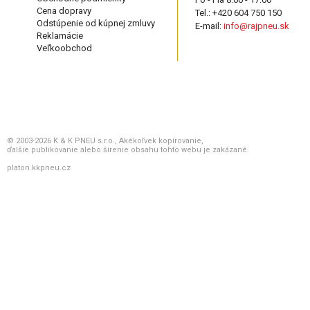
Cena dopravy
Tel.: +420 604 750 150
Odstúpenie od kúpnej zmluvy
E-mail:
info@rajpneu.sk
Reklamácie
Veľkoobchod
© 2003-2026 K & K PNEU s.r.o., Akékoľvek kopírovanie,
ďalšie publikovanie alebo šírenie obsahu tohto webu je zakázané.
platon.kkpneu.cz