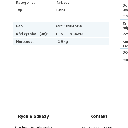
Kategória:
4x4/suv
Do
te
Typ:
Letné
Ho
Zn
EAN:
6921109047458
od
Kód výrobcu (JK):
DLM1118104VM
Po
Hmotnost:
13.8 kg
Sa
sa:
DO
Os
Rychlé odkazy
Kontakt
Obchodné podmienky
Po - Pia 8:00 - 17:00