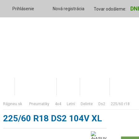
DN
Prihlásenie
Nová registrácia
Tovar odošleme:
Katalóg tovaru
O nás
Váš účet
Skratky v 
rájpneu.sk
pneumatiky
4x4
letní
delinte
ds2
225/60 r18
225/60 R18 DS2 104V XL