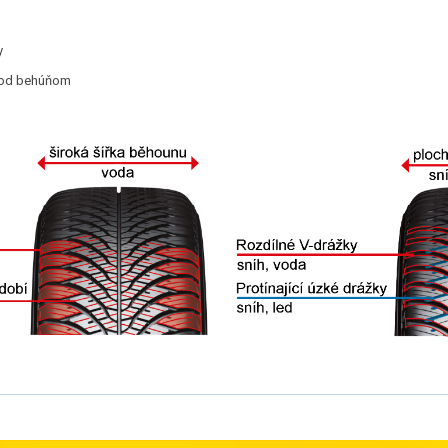
y
pod behúňom