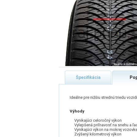
Špecifikácia
Pop
Ideálne pre nižšiu strednú triedu vozi
Výhody
Vynikajúci celoročný výkon
Vylepšená priľnavosť na snehu a ľa
Vynikajúci výkon na mokrej vozovk
Zvýšený kilometrový výkon