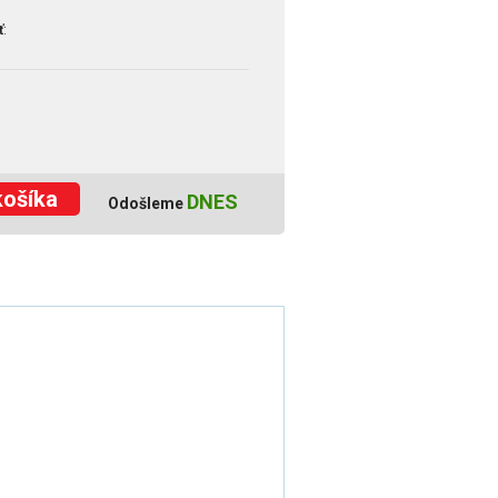
ť
:
košíka
DNES
Odošleme