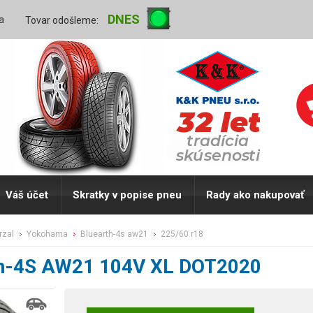
DNES
a
Tovar odošleme:
Váš účet
Skratky v popise pneu
Rady ako nakupovať
erzal
yokohama
bluearth-4s aw21
225/60 r18
th-4S AW21 104V XL DOT2020