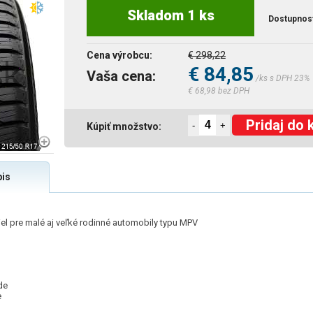
Skladom 1 ks
Dostupnos
Cena výrobcu:
€ 298,22
€ 84,85
Vaša cena:
/ks s DPH 23%
€ 68,98 bez DPH
Pridaj do 
-
+
Kúpiť množstvo:
is
diel pre malé aj veľké rodinné automobily typu MPV
de
e