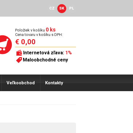
CZ
SK
PL
0 ks
Položiek v košíku
Cena tovaru v košíku s DPH:
€ 0,00
Internetová zľava:
1%
Maloobchodné ceny
Veľkoobchod
Kontakty