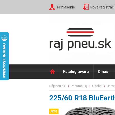
Prihlásenie
Nová registráci
Katalóg tovaru
O nás
rájpneu.sk
pneumatiky
osobní
univ
225/60 R18 BluEar